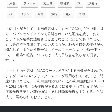
武器
フレーム
文房具
哺乳類
本
夕暮れ
夜
リボン
料理
旅行
老人
和柄
・使用・配布している画像素材は、すべて
CC0
などの適用によ
り、パブリックドメインで公開されていた証拠を残しており、
当サイトが勝手に適用させるようなことは決してありません。
もし著作権を放棄していないのにもかかわらず自分の作品が公
開されているという場合は、
メールフォーム
よりご報告下さ
い。（虚偽の報告については、法的手続きを取らせて頂きま
す。）
・サイト内の素材にはACワークスが配信する画像が含まれてい
ますが、CC0のパブリックドメインが適用されていたことに間
違いありません。
（利用規約の抜粋）
この利用規約は2015年8
月10日に配信元に著作権があるように変更されていますが、一
度著作権放棄した著作物は、それ以降著作権を主張することは
法的に認められておりません。