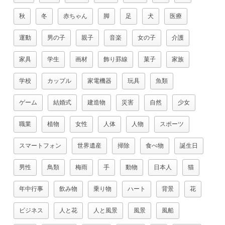
秋
冬
赤ちゃん
脚
足
犬
医療
運動
男の子
親子
音楽
女の子
介護
家具
学生
画材
飾り罫線
菓子
家族
学校
カップル
家電機器
玩具
魚類
ゲーム
結婚式
建造物
災害
自然
少女
職業
植物
女性
人体
人物
スポーツ
スマートフォン
世界遺産
掃除
食べ物
誕生日
男性
鳥類
梅雨
手
動物
日本人
猫
年中行事
飲み物
乗り物
ハート
背景
花
ビジネス
人と花
人と風景
風景
風船