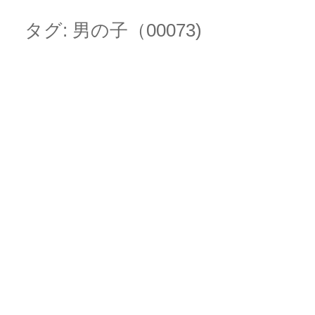
Skip
Main menu
to
タグ:
男の子（00073)
content