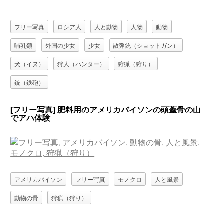
フリー写真
ロシア人
人と動物
人物
動物
哺乳類
外国の少女
少女
散弾銃（ショットガン）
犬（イヌ）
狩人（ハンター）
狩猟（狩り）
銃（鉄砲）
[フリー写真] 肥料用のアメリカバイソンの頭蓋骨の山
でアハ体験
アメリカバイソン
フリー写真
モノクロ
人と風景
動物の骨
狩猟（狩り）