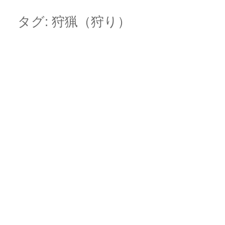
Skip
Main menu
to
タグ:
狩猟（狩り）
content