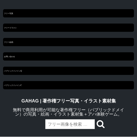
フリー写真
フリーイラスト
フリー絵画
お問い合わせ
パブリックドメインQ
パブリックドメインC
GAHAG | 著作権フリー写真・イラスト素材集
無料で商用利用が可能な著作権フリー（パブリックドメイ
ン）の写真・絵画・イラスト素材集＋アハ体験ゲーム。