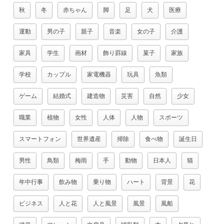
秋
冬
赤ちゃん
脚
足
犬
医療
運動
男の子
親子
音楽
女の子
介護
家具
学生
画材
飾り罫線
菓子
家族
学校
カップル
家電機器
玩具
魚類
ゲーム
結婚式
建造物
災害
自然
少女
職業
植物
女性
人体
人物
スポーツ
スマートフォン
世界遺産
掃除
食べ物
誕生日
男性
鳥類
梅雨
手
動物
日本人
猫
年中行事
飲み物
乗り物
ハート
背景
花
ビジネス
人と花
人と風景
風景
風船