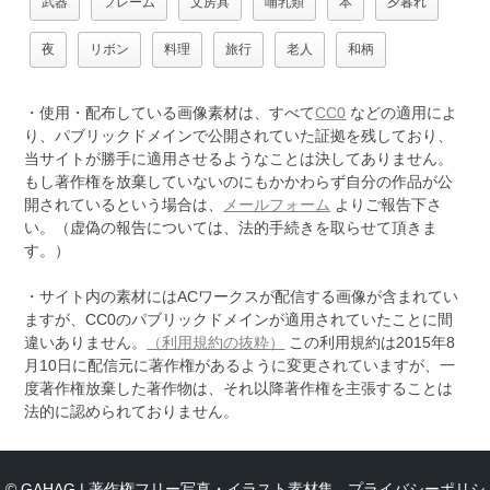
武器
フレーム
文房具
哺乳類
本
夕暮れ
夜
リボン
料理
旅行
老人
和柄
・使用・配布している画像素材は、すべて
CC0
などの適用によ
り、パブリックドメインで公開されていた証拠を残しており、
当サイトが勝手に適用させるようなことは決してありません。
もし著作権を放棄していないのにもかかわらず自分の作品が公
開されているという場合は、
メールフォーム
よりご報告下さ
い。（虚偽の報告については、法的手続きを取らせて頂きま
す。）
・サイト内の素材にはACワークスが配信する画像が含まれてい
ますが、CC0のパブリックドメインが適用されていたことに間
違いありません。
（利用規約の抜粋）
この利用規約は2015年8
月10日に配信元に著作権があるように変更されていますが、一
度著作権放棄した著作物は、それ以降著作権を主張することは
法的に認められておりません。
© GAHAG | 著作権フリー写真・イラスト素材集 -
プライバシーポリシ