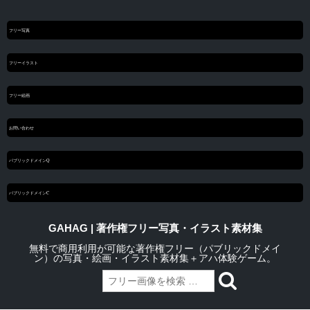
フリー写真
フリーイラスト
フリー絵画
お問い合わせ
パブリックドメインQ
パブリックドメインC
GAHAG | 著作権フリー写真・イラスト素材集
無料で商用利用が可能な著作権フリー（パブリックドメイ
ン）の写真・絵画・イラスト素材集＋アハ体験ゲーム。