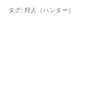
Skip
Main menu
to
タグ:
狩人（ハンター）
content