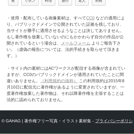
夜
リボン
料理
旅行
老人
和柄
・使用・配布している画像素材は、すべて
CC0
などの適用によ
り、パブリックドメインで公開されていた証拠を残しており、
当サイトが勝手に適用させるようなことは決してありません。
もし著作権を放棄していないのにもかかわらず自分の作品が公
開されているという場合は、
メールフォーム
よりご報告下さ
い。（虚偽の報告については、法的手続きを取らせて頂きま
す。）
・サイト内の素材にはACワークスが配信する画像が含まれてい
ますが、CC0のパブリックドメインが適用されていたことに間
違いありません。
（利用規約の抜粋）
この利用規約は2015年8
月10日に配信元に著作権があるように変更されていますが、一
度著作権放棄した著作物は、それ以降著作権を主張することは
法的に認められておりません。
© GAHAG | 著作権フリー写真・イラスト素材集 -
プライバシーポリシ