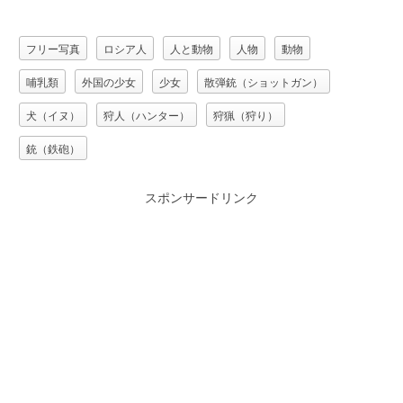
フリー写真
ロシア人
人と動物
人物
動物
哺乳類
外国の少女
少女
散弾銃（ショットガン）
犬（イヌ）
狩人（ハンター）
狩猟（狩り）
銃（鉄砲）
スポンサードリンク