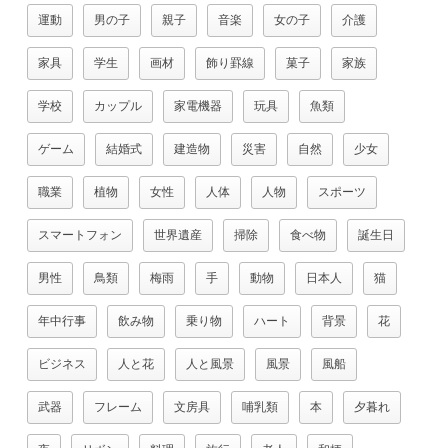
運動
男の子
親子
音楽
女の子
介護
家具
学生
画材
飾り罫線
菓子
家族
学校
カップル
家電機器
玩具
魚類
ゲーム
結婚式
建造物
災害
自然
少女
職業
植物
女性
人体
人物
スポーツ
スマートフォン
世界遺産
掃除
食べ物
誕生日
男性
鳥類
梅雨
手
動物
日本人
猫
年中行事
飲み物
乗り物
ハート
背景
花
ビジネス
人と花
人と風景
風景
風船
武器
フレーム
文房具
哺乳類
本
夕暮れ