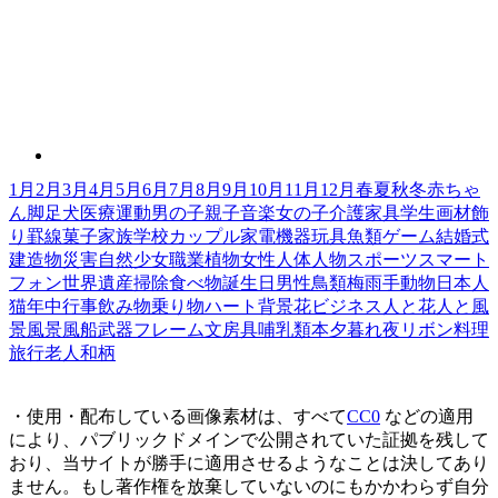
1月
2月
3月
4月
5月
6月
7月
8月
9月
10月
11月
12月
春
夏
秋
冬
赤ちゃ
ん
脚
足
犬
医療
運動
男の子
親子
音楽
女の子
介護
家具
学生
画材
飾
り罫線
菓子
家族
学校
カップル
家電機器
玩具
魚類
ゲーム
結婚式
建造物
災害
自然
少女
職業
植物
女性
人体
人物
スポーツ
スマート
フォン
世界遺産
掃除
食べ物
誕生日
男性
鳥類
梅雨
手
動物
日本人
猫
年中行事
飲み物
乗り物
ハート
背景
花
ビジネス
人と花
人と風
景
風景
風船
武器
フレーム
文房具
哺乳類
本
夕暮れ
夜
リボン
料理
旅行
老人
和柄
・使用・配布している画像素材は、すべて
CC0
などの適用
により、パブリックドメインで公開されていた証拠を残して
おり、当サイトが勝手に適用させるようなことは決してあり
ません。もし著作権を放棄していないのにもかかわらず自分