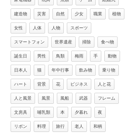
建造物
災害
自然
少女
職業
植物
女性
人体
人物
スポーツ
スマートフォン
世界遺産
掃除
食べ物
誕生日
男性
鳥類
梅雨
手
動物
日本人
猫
年中行事
飲み物
乗り物
ハート
背景
花
ビジネス
人と花
人と風景
風景
風船
武器
フレーム
文房具
哺乳類
本
夕暮れ
夜
リボン
料理
旅行
老人
和柄