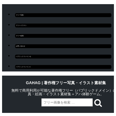
フリー写真
フリーイラスト
フリー絵画
お問い合わせ
パブリックドメインQ
パブリックドメインC
GAHAG | 著作権フリー写真・イラスト素材集
無料で商用利用が可能な著作権フリー（パブリックドメイン）
真・絵画・イラスト素材集＋アハ体験ゲーム。
Skip
Main menu