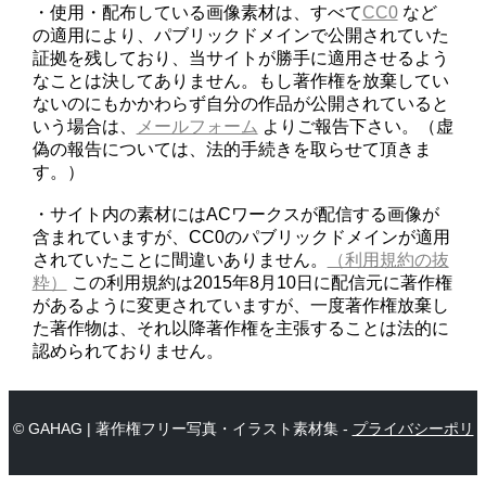
・使用・配布している画像素材は、すべて
CC0
など
の適用により、パブリックドメインで公開されていた
証拠を残しており、当サイトが勝手に適用させるよう
なことは決してありません。もし著作権を放棄してい
ないのにもかかわらず自分の作品が公開されていると
いう場合は、
メールフォーム
よりご報告下さい。（虚
偽の報告については、法的手続きを取らせて頂きま
す。）
・サイト内の素材にはACワークスが配信する画像が
含まれていますが、CC0のパブリックドメインが適用
されていたことに間違いありません。
（利用規約の抜
粋）
この利用規約は2015年8月10日に配信元に著作権
があるように変更されていますが、一度著作権放棄し
た著作物は、それ以降著作権を主張することは法的に
認められておりません。
© GAHAG | 著作権フリー写真・イラスト素材集 -
プライバシーポリ