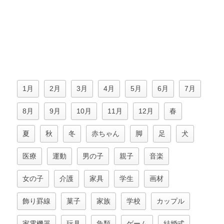
1月
2月
3月
4月
5月
6月
7月
8月
9月
10月
11月
12月
春
夏
秋
冬
赤ちゃん
脚
足
犬
医療
運動
男の子
親子
音楽
女の子
介護
家具
学生
画材
飾り罫線
菓子
家族
学校
カップル
家電機器
玩具
魚類
ゲーム
結婚式