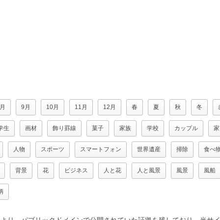
8月
9月
10月
11月
12月
春
夏
秋
冬
学生
画材
飾り罫線
菓子
家族
学校
カップル
家
人物
スポーツ
スマートフォン
世界遺産
掃除
食べ
背景
花
ビジネス
人と花
人と風景
風景
風船
柄