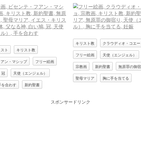
キリスト教
クラウディオ・コエー
リスト
キリスト教
フリー絵画
天使（エンジェル）
フアン・マシップ
フリー絵画
宗教画
新約聖書
無原罪の御宿
冠
天使（エンジェル）
聖母マリア
胸に手を当てる
手を合わす
新約聖書
宿り
父なる神
白い鳩
スポンサードリンク