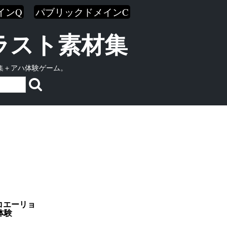
インQ
パブリックドメインC
イラスト素材集
集＋アハ体験ゲーム。
コエーリョ
体験