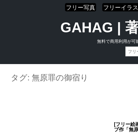
フリー写真
フリーイラ
GAHAG 
無料で商用利用が可
Skip
Main menu
to
タグ:
無原罪の御宿り
content
[フリー絵
プ作「無