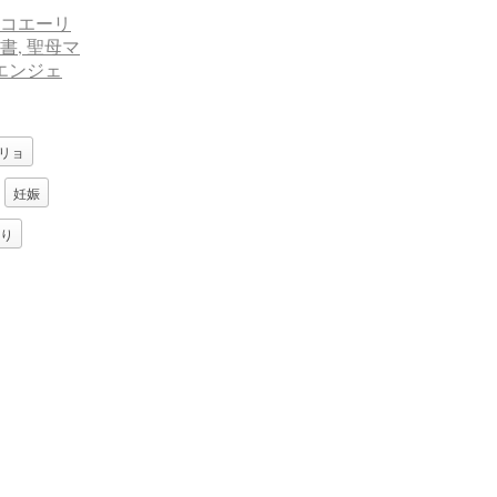
リョ
妊娠
り