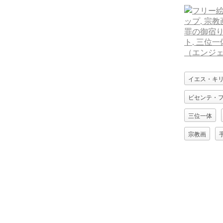
イエス・キ
ビセンテ・
三位一体
宗教画
無原罪の御
聖母マリア