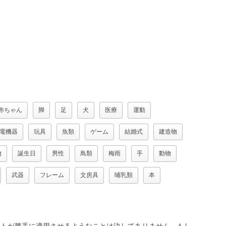
赤ちゃん
脚
足
犬
医療
運動
電機器
玩具
魚類
ゲーム
結婚式
建造物
物
誕生日
男性
鳥類
梅雨
手
動物
武器
フレーム
文房具
哺乳類
本