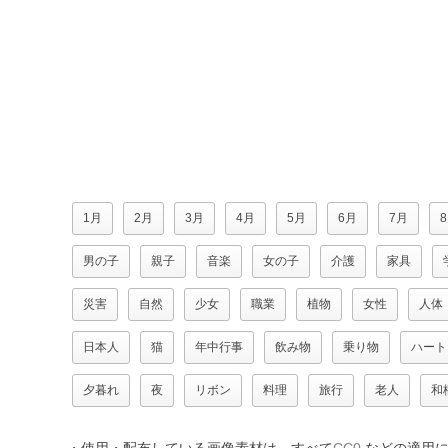
1月
2月
3月
4月
5月
6月
7月
男の子
親子
音楽
女の子
介護
家具
災害
自然
少女
職業
植物
女性
人体
日本人
猫
年中行事
飲み物
乗り物
ハート
夕暮れ
夜
リボン
料理
旅行
老人
和