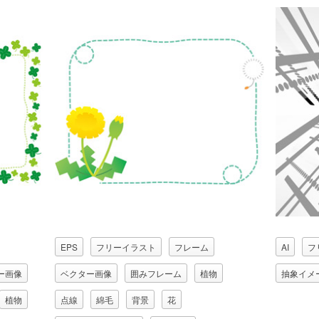
EPS
フリーイラスト
フレーム
AI
フ
ー画像
ベクター画像
囲みフレーム
植物
抽象イメ
植物
点線
綿毛
背景
花