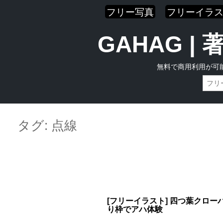
フリー写真
フリーイラ
GAHAG 
無料で商用利用が可
Skip
Main menu
to
タグ:
点線
content
[フリーイラスト] 四つ葉クロー
り枠でアハ体験