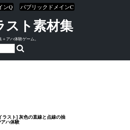
インQ
パブリックドメインC
イラスト素材集
集＋アハ体験ゲーム。
イラスト] 灰色の直線と点線の抽
でアハ体験