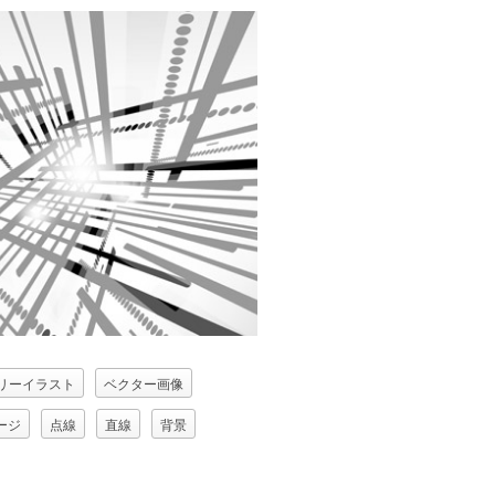
リーイラスト
ベクター画像
ージ
点線
直線
背景