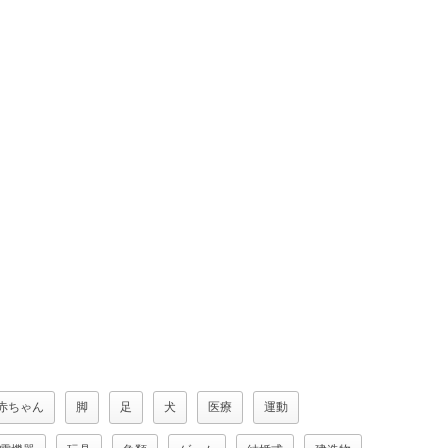
赤ちゃん
脚
足
犬
医療
運動