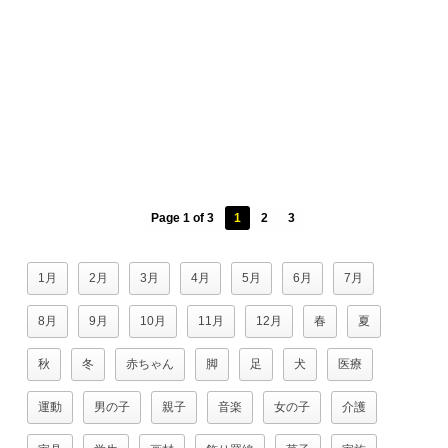
Page 1 of 3
1
2
3
1月
2月
3月
4月
5月
6月
7月
8月
9月
10月
11月
12月
春
夏
秋
冬
赤ちゃん
脚
足
犬
医療
運動
男の子
親子
音楽
女の子
介護