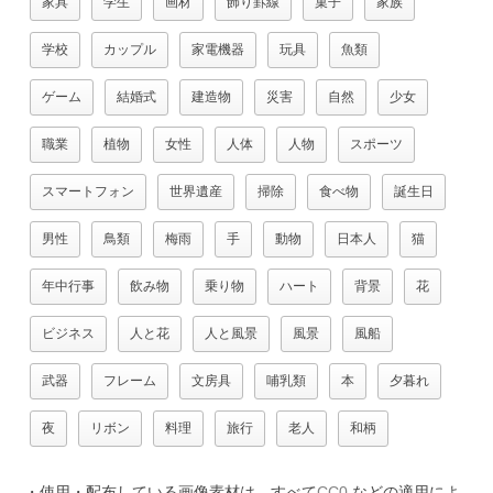
家具
学生
画材
飾り罫線
菓子
家族
学校
カップル
家電機器
玩具
魚類
ゲーム
結婚式
建造物
災害
自然
少女
職業
植物
女性
人体
人物
スポーツ
スマートフォン
世界遺産
掃除
食べ物
誕生日
男性
鳥類
梅雨
手
動物
日本人
猫
年中行事
飲み物
乗り物
ハート
背景
花
ビジネス
人と花
人と風景
風景
風船
武器
フレーム
文房具
哺乳類
本
夕暮れ
夜
リボン
料理
旅行
老人
和柄
・使用・配布している画像素材は、すべて
CC0
などの適用によ