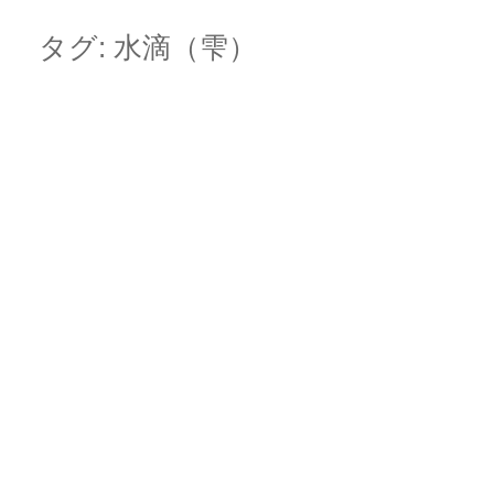
Skip
Main menu
to
タグ:
水滴（雫）
content