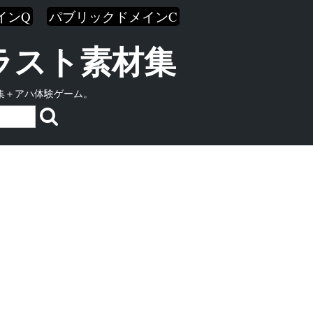
インQ
パブリックドメインC
イラスト素材集
集＋アハ体験ゲーム。