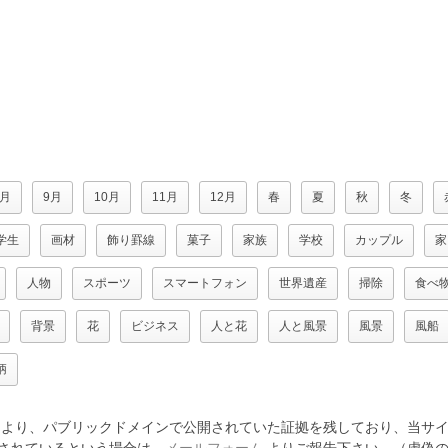
8月
9月
10月
11月
12月
春
夏
秋
冬
学生
画材
飾り罫線
菓子
家族
学校
カップル
家
人物
スポーツ
スマートフォン
世界遺産
掃除
食べ
背景
花
ビジネス
人と花
人と風景
風景
風船
柄
より、パブリックドメインで公開されていた証拠を残しており、当サイ