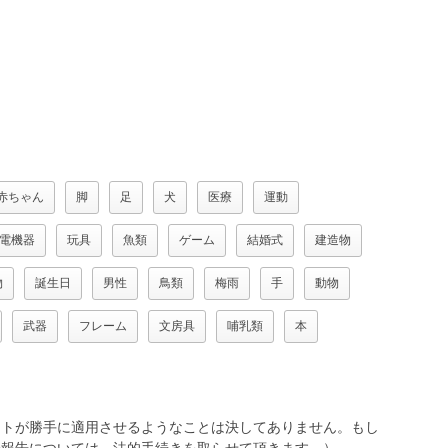
赤ちゃん
脚
足
犬
医療
運動
電機器
玩具
魚類
ゲーム
結婚式
建造物
物
誕生日
男性
鳥類
梅雨
手
動物
武器
フレーム
文房具
哺乳類
本
トが勝手に適用させるようなことは決してありません。もし