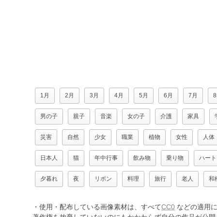
1月
2月
3月
4月
5月
6月
7月
男の子
親子
音楽
女の子
介護
家具
災害
自然
少女
職業
植物
女性
人体
日本人
猫
年中行事
飲み物
乗り物
ハート
夕暮れ
夜
リボン
料理
旅行
老人
和
・使用・配布している画像素材は、すべて
CC0
などの適用に