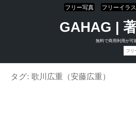
フリー写真
フリーイラ
GAHAG 
無料で商用利用が可
Skip
Main menu
to
タグ:
歌川広重（安藤広重）
content