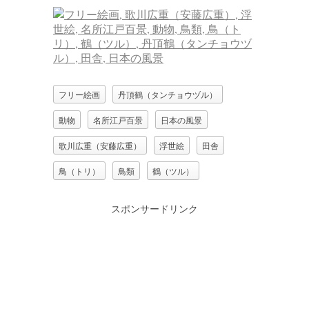
フリー絵画
丹頂鶴（タンチョウヅル）
動物
名所江戸百景
日本の風景
歌川広重（安藤広重）
浮世絵
田舎
鳥（トリ）
鳥類
鶴（ツル）
スポンサードリンク