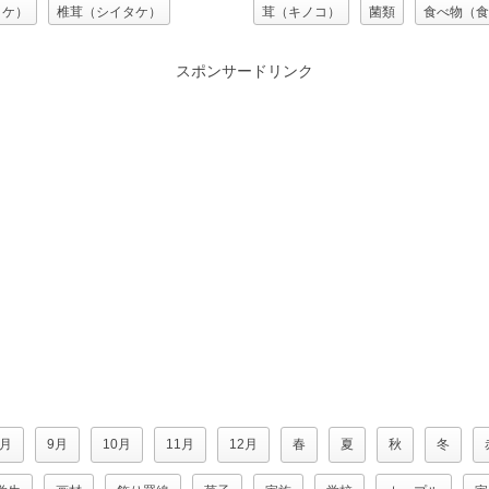
タケ）
椎茸（シイタケ）
茸（キノコ）
菌類
食べ物（食
）
菌類
鍋料理
食用キノコ
スポンサードリンク
料）
食用キノコ
8月
9月
10月
11月
12月
春
夏
秋
冬