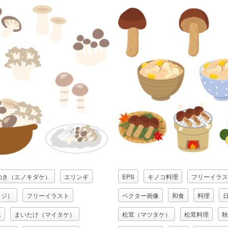
のき（エノキダケ）
エリンギ
EPS
キノコ料理
フリーイラス
メジ）
フリーイラスト
ベクター画像
和食
料理
像
まいたけ（マイタケ）
松茸（マツタケ）
松茸料理
秋