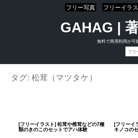
フリー写真
フリーイラ
GAHAG 
無料で商用利用が可
Skip
Main menu
to
タグ:
松茸（マツタケ）
content
[フリーイラスト] 松茸や椎茸などの7種
[フリーイ
類のきのこのセットでアハ体験
キノコの