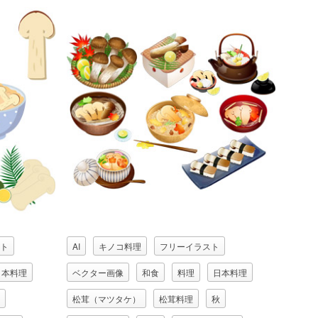
ト
AI
キノコ料理
フリーイラスト
日本料理
ベクター画像
和食
料理
日本料理
松茸（マツタケ）
松茸料理
秋