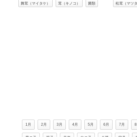
舞茸（マイタケ）
茸（キノコ）
菌類
松茸（マツ
食べ物（食料）
食用キノコ
茸（キノコ
食べ物（食
1月
2月
3月
4月
5月
6月
7月