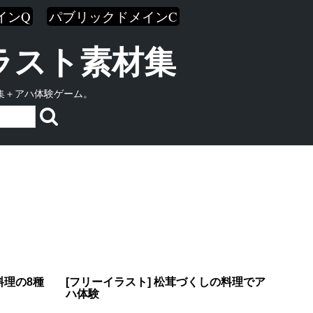
インQ
パブリックドメインC
イラスト素材集
集＋アハ体験ゲーム。
料理の8種
[フリーイラスト] 松茸づくしの料理でア
ハ体験