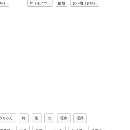
料）
茸（キノコ）
菌類
食べ物（食料）
食用キノコ
赤ちゃん
脚
足
犬
医療
運動