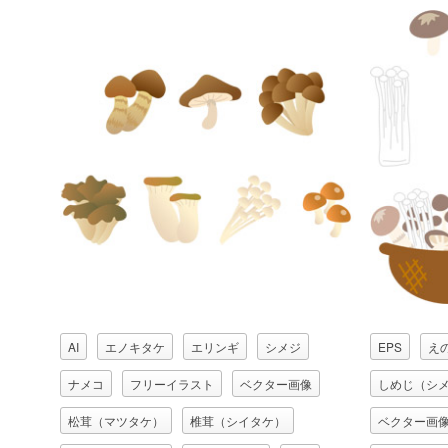
AI
エノキタケ
エリンギ
シメジ
EPS
え
ナメコ
フリーイラスト
ベクター画像
しめじ（シ
松茸（マツタケ）
椎茸（シイタケ）
ベクター画