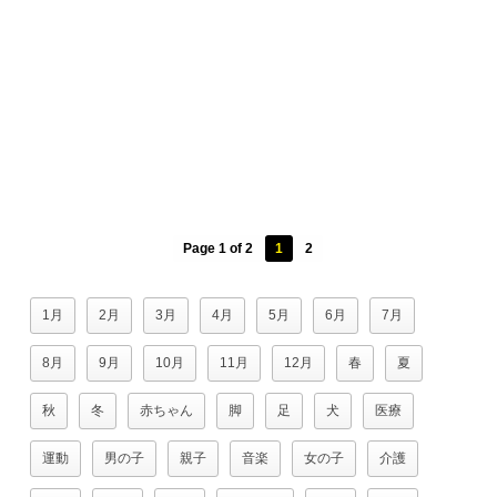
Page 1 of 2
1
2
1月
2月
3月
4月
5月
6月
7月
8月
9月
10月
11月
12月
春
夏
秋
冬
赤ちゃん
脚
足
犬
医療
運動
男の子
親子
音楽
女の子
介護