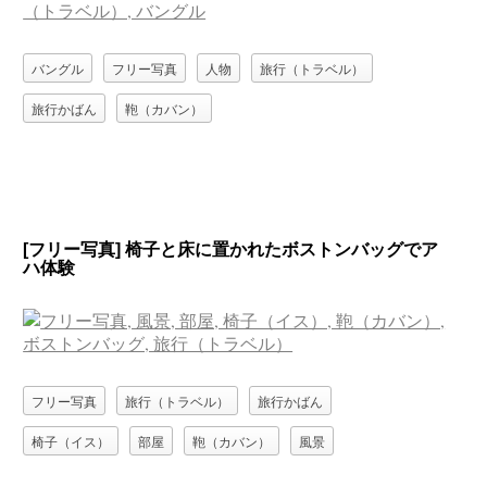
バングル
フリー写真
人物
旅行（トラベル）
旅行かばん
鞄（カバン）
[フリー写真] 椅子と床に置かれたボストンバッグでア
ハ体験
フリー写真
旅行（トラベル）
旅行かばん
椅子（イス）
部屋
鞄（カバン）
風景