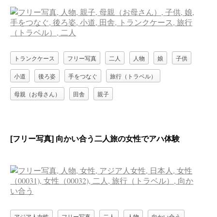
トランクケース
フリー写真
二人
人物
娘
子供
小道
後ろ姿
手をつなぐ
旅行（トラベル）
母親（お母さん）
田舎
親子
[フリー写真] 向かい合う二人旅の女性でアハ体験
アジア人女性
フリー写真
二人
人物
向かい合う