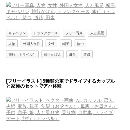
キャペリン
トランクケース
フリー写真
人と風景
人物
外国人女性
女性
帽子
待つ
旅行（トラベル）
旅行かばん
田舎
道路
[フリーイラスト] 5種類の車でドライブするカップル
と家族のセットでアハ体験