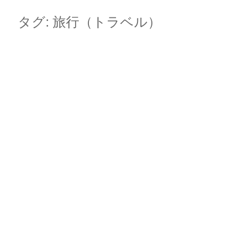
Skip
Main menu
to
タグ:
旅行（トラベル）
content