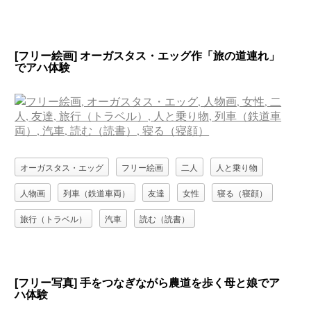
[フリー絵画] オーガスタス・エッグ作「旅の道連れ」
でアハ体験
オーガスタス・エッグ
フリー絵画
二人
人と乗り物
人物画
列車（鉄道車両）
友達
女性
寝る（寝顔）
旅行（トラベル）
汽車
読む（読書）
[フリー写真] 手をつなぎながら農道を歩く母と娘でア
ハ体験