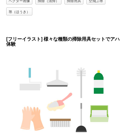
ベクター画像
掃除（清掃）
掃除用具
空飛ぶ箒
箒（ほうき）
[フリーイラスト] 様々な種類の掃除用具セットでアハ
体験