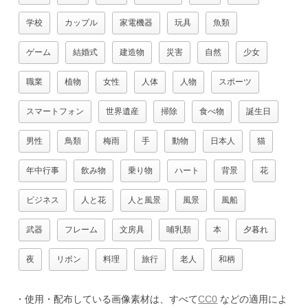
学校
カップル
家電機器
玩具
魚類
ゲーム
結婚式
建造物
災害
自然
少女
職業
植物
女性
人体
人物
スポーツ
スマートフォン
世界遺産
掃除
食べ物
誕生日
男性
鳥類
梅雨
手
動物
日本人
猫
年中行事
飲み物
乗り物
ハート
背景
花
ビジネス
人と花
人と風景
風景
風船
武器
フレーム
文房具
哺乳類
本
夕暮れ
夜
リボン
料理
旅行
老人
和柄
・使用・配布している画像素材は、すべて
CC0
などの適用によ