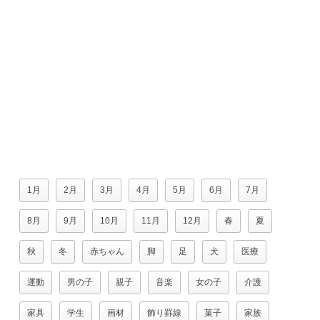
1月
2月
3月
4月
5月
6月
7月
8月
9月
10月
11月
12月
春
夏
秋
冬
赤ちゃん
脚
足
犬
医療
運動
男の子
親子
音楽
女の子
介護
家具
学生
画材
飾り罫線
菓子
家族