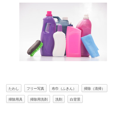
たわし
フリー写真
布巾（ふきん）
掃除（清掃）
掃除用具
掃除用洗剤
洗剤
白背景