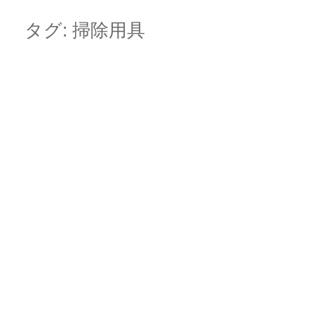
Skip
Main menu
to
タグ:
掃除用具
content