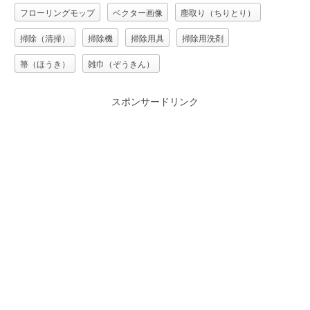
フローリングモップ
ベクター画像
塵取り（ちりとり）
掃除（清掃）
掃除機
掃除用具
掃除用洗剤
箒（ほうき）
雑巾（ぞうきん）
スポンサードリンク