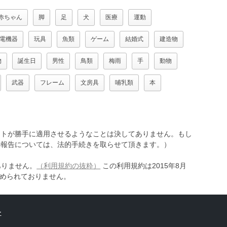
赤ちゃん
脚
足
犬
医療
運動
電機器
玩具
魚類
ゲーム
結婚式
建造物
物
誕生日
男性
鳥類
梅雨
手
動物
武器
フレーム
文房具
哺乳類
本
トが勝手に適用させるようなことは決してありません。もし
報告については、法的手続きを取らせて頂きます。）
ありません。
（利用規約の抜粋）
この利用規約は2015年8月
認められておりません。
ー