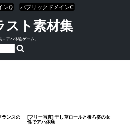
インQ
パブリックドメインC
イラスト素材集
集＋アハ体験ゲーム。
フランスの
[フリー写真] 干し草ロールと後ろ姿の女
性でアハ体験