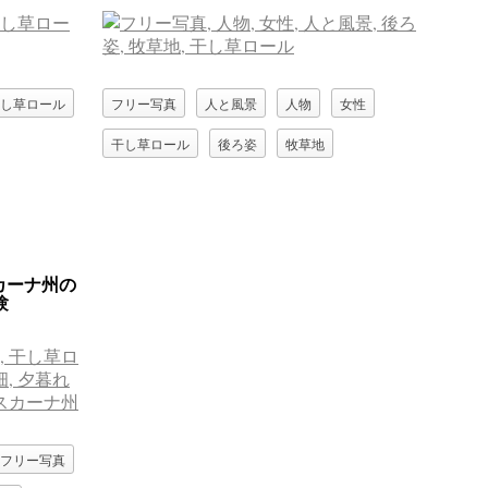
し草ロール
フリー写真
人と風景
人物
女性
干し草ロール
後ろ姿
牧草地
カーナ州の
験
フリー写真