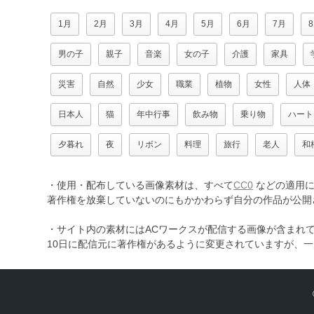
1月
2月
3月
4月
5月
6月
7月
男の子
親子
音楽
女の子
介護
家具
災害
自然
少女
職業
植物
女性
人体
日本人
猫
年中行事
飲み物
乗り物
ハート
夕暮れ
夜
リボン
料理
旅行
老人
和
・使用・配布している画像素材は、すべて
CC0
などの適用に
著作権を放棄していないのにもかかわらず自分の作品が公開
・サイト内の素材にはACワークスが配信する画像が含まれ
10日に配信元に著作権があるように変更されていますが、