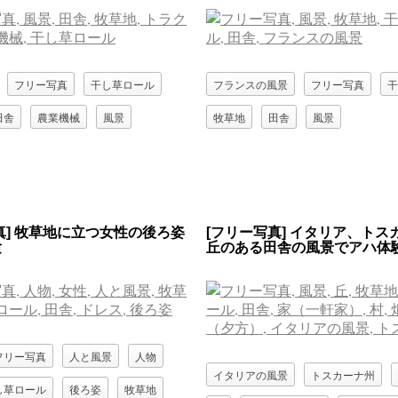
フリー写真
干し草ロール
フランスの風景
フリー写真
干
田舎
農業機械
風景
牧草地
田舎
風景
真] 牧草地に立つ女性の後ろ姿
[フリー写真] イタリア、トス
験
丘のある田舎の風景でアハ体
フリー写真
人と風景
人物
イタリアの風景
トスカーナ州
し草ロール
後ろ姿
牧草地