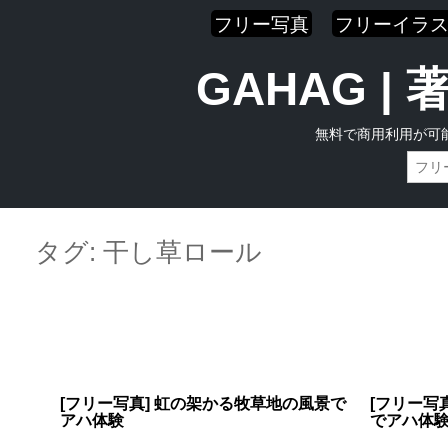
フリー写真
フリーイラ
GAHAG 
無料で商用利用が可
Skip
Main menu
to
タグ:
干し草ロール
content
[フリー写真] 虹の架かる牧草地の風景で
[フリー写
アハ体験
でアハ体