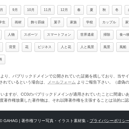
8月
9月
10月
11月
12月
春
夏
秋
冬
学生
画材
飾り罫線
菓子
家族
学校
カップル
家
人物
スポーツ
スマートフォン
世界遺産
掃除
食べ
背景
花
ビジネス
人と花
人と風景
風景
風船
柄
より、パブリックドメインで公開されていた証拠を残しており、当サイ
されているという場合は、
メールフォーム
よりご報告下さい。（虚偽の
ていますが、CC0のパブリックドメインが適用されていたことに間違い
一度著作権放棄した著作物は、それ以降著作権を主張することは法的に
© GAHAG | 著作権フリー写真・イラスト素材集 -
プライバシーポリシ