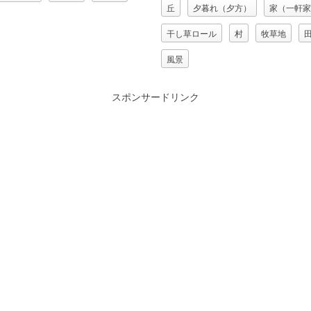
丘
夕暮れ（夕方）
家（一軒家
干し草ロール
村
牧草地
風景
スポンサードリンク