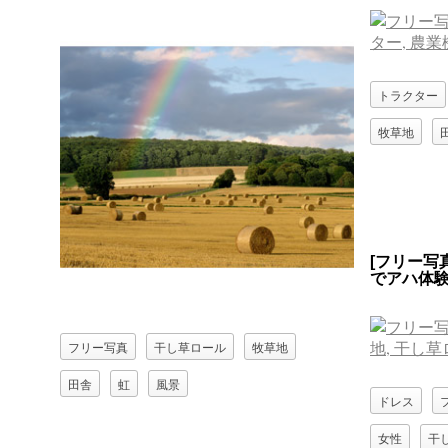
トラクター
牧草地
[フリー写
でアハ体
フリー写真
干し草ロール
牧草地
田舎
虹
風景
ドレス
女性
干