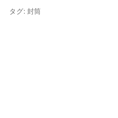
Skip
Main menu
to
タグ:
封筒
content