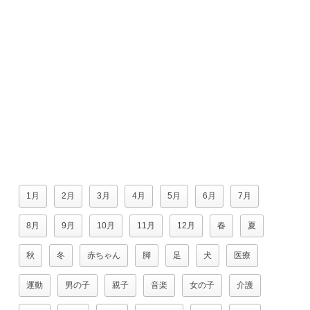
1月
2月
3月
4月
5月
6月
7月
8月
9月
10月
11月
12月
春
夏
秋
冬
赤ちゃん
脚
足
犬
医療
運動
男の子
親子
音楽
女の子
介護