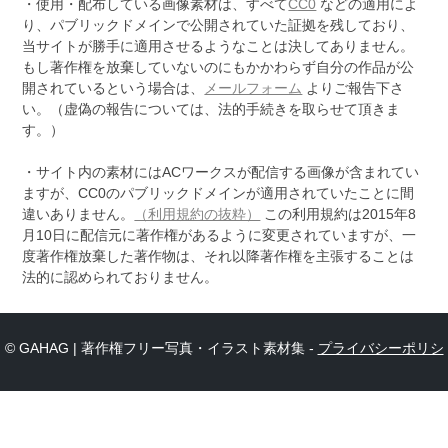
・使用・配布している画像素材は、すべて
CC0
などの適用によ
り、パブリックドメインで公開されていた証拠を残しており、
当サイトが勝手に適用させるようなことは決してありません。
もし著作権を放棄していないのにもかかわらず自分の作品が公
開されているという場合は、
メールフォーム
よりご報告下さ
い。（虚偽の報告については、法的手続きを取らせて頂きま
す。）
・サイト内の素材にはACワークスが配信する画像が含まれてい
ますが、CC0のパブリックドメインが適用されていたことに間
違いありません。
（利用規約の抜粋）
この利用規約は2015年8
月10日に配信元に著作権があるように変更されていますが、一
度著作権放棄した著作物は、それ以降著作権を主張することは
法的に認められておりません。
© GAHAG | 著作権フリー写真・イラスト素材集 -
プライバシーポリシ
ー