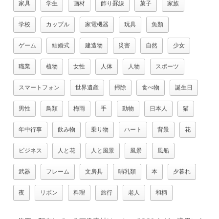
家具
学生
画材
飾り罫線
菓子
家族
学校
カップル
家電機器
玩具
魚類
ゲーム
結婚式
建造物
災害
自然
少女
職業
植物
女性
人体
人物
スポーツ
スマートフォン
世界遺産
掃除
食べ物
誕生日
男性
鳥類
梅雨
手
動物
日本人
猫
年中行事
飲み物
乗り物
ハート
背景
花
ビジネス
人と花
人と風景
風景
風船
武器
フレーム
文房具
哺乳類
本
夕暮れ
夜
リボン
料理
旅行
老人
和柄