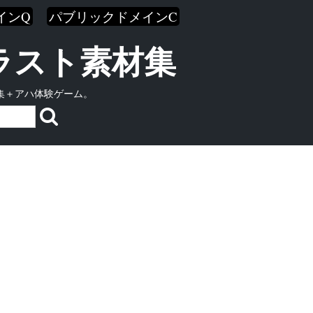
インQ
パブリックドメインC
イラスト素材集
集＋アハ体験ゲーム。