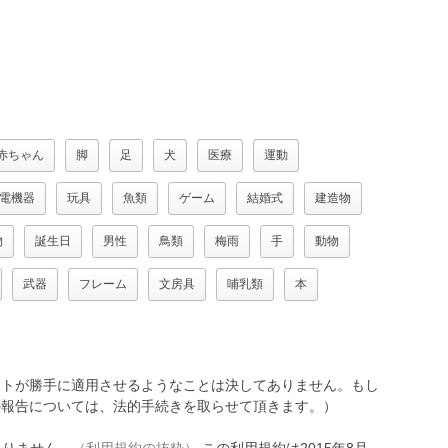
赤ちゃん
脚
足
犬
医療
運動
電機器
玩具
魚類
ゲーム
結婚式
建造物
物
誕生日
男性
鳥類
梅雨
手
動物
武器
フレーム
文房具
哺乳類
本
トが勝手に適用させるようなことは決してありません。もし
報告については、法的手続きを取らせて頂きます。）