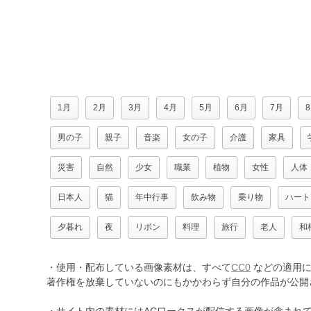
1月
2月
3月
4月
5月
6月
7月
男の子
親子
音楽
女の子
介護
家具
災害
自然
少女
職業
植物
女性
人体
日本人
猫
年中行事
飲み物
乗り物
ハート
夕暮れ
夜
リボン
料理
旅行
老人
和
・使用・配布している画像素材は、すべて
CC0
などの適用に
著作権を放棄していないのにもかかわらず自分の作品が公開