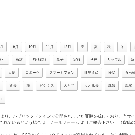
8月
9月
10月
11月
12月
春
夏
秋
冬
学生
画材
飾り罫線
菓子
家族
学校
カップル
家
人物
スポーツ
スマートフォン
世界遺産
掃除
食べ
背景
花
ビジネス
人と花
人と風景
風景
風船
柄
より、パブリックドメインで公開されていた証拠を残しており、当サイ
されているという場合は、
メールフォーム
よりご報告下さい。（虚偽の