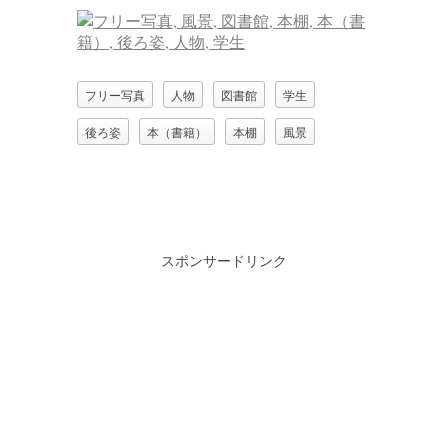
フリー写真
人物
図書館
学生
後ろ姿
本（書籍）
本棚
風景
スポンサードリンク