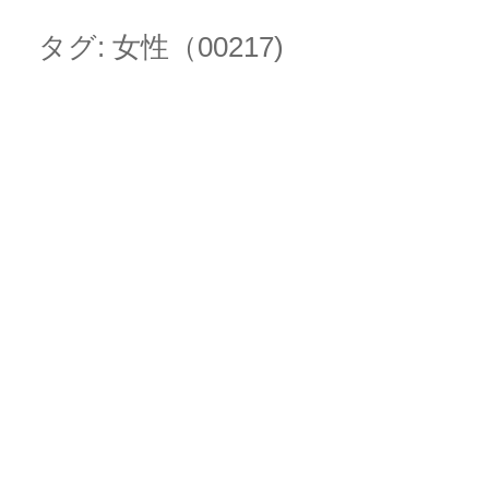
Skip
Main menu
to
タグ:
女性（00217)
content