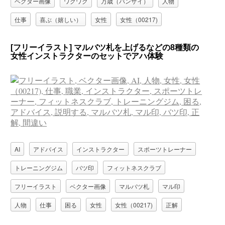
ベクター画像
ワクワク
万歳（バンザイ）
人物
仕事
喜ぶ（嬉しい）
女性
女性（00217)
泣く（泣き顔）
職業
驚く
[フリーイラスト] マルバツ札を上げるなどの8種類の
女性インストラクターのセットでアハ体験
AI
アドバイス
インストラクター
スポーツトレーナー
トレーニングジム
バツ印
フィットネスクラブ
フリーイラスト
ベクター画像
マルバツ札
マル印
人物
仕事
困る
女性
女性（00217)
正解
職業
説明する
間違い