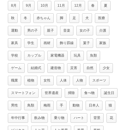
8月
9月
10月
11月
12月
春
夏
秋
冬
赤ちゃん
脚
足
犬
医療
運動
男の子
親子
音楽
女の子
介護
家具
学生
画材
飾り罫線
菓子
家族
学校
カップル
家電機器
玩具
魚類
ゲーム
結婚式
建造物
災害
自然
少女
職業
植物
女性
人体
人物
スポーツ
スマートフォン
世界遺産
掃除
食べ物
誕生日
男性
鳥類
梅雨
手
動物
日本人
猫
年中行事
飲み物
乗り物
ハート
背景
花