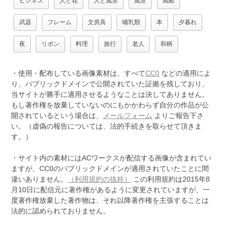
ビジネス
人と花
人と風景
風景
風船
武器
フレーム
文房具
哺乳類
本
夕暮れ
夜
リボン
料理
旅行
老人
和柄
・使用・配布している画像素材は、すべて
CC0
などの適用によ
り、パブリックドメインで公開されていた証拠を残しており、
当サイトが勝手に適用させるようなことは決してありません。
もし著作権を放棄していないのにもかかわらず自分の作品が公
開されているという場合は、
メールフォーム
よりご報告下さ
い。（虚偽の報告については、法的手続きを取らせて頂きま
す。）
・サイト内の素材にはACワークスが配信する画像が含まれてい
ますが、CC0のパブリックドメインが適用されていたことに間
違いありません。
（利用規約の抜粋）
この利用規約は2015年8
月10日に配信元に著作権があるように変更されていますが、一
度著作権放棄した著作物は、それ以降著作権を主張することは
法的に認められておりません。