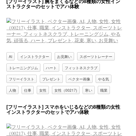
[フリーイラスト] 腕をまくるなどの8種類の女性イン
親子
赤ちゃん
通話
ストラクターのセットでアハ体験
AI
インストラクター
お見舞い
スポーツトレーナー
トレーニングジム
ハート
フィットネスクラブ
フリーイラスト
プレゼント
ベクター画像
やる気
人物
仕事
女性
女性（00217)
寒い
職業
花束
頑張る
[フリーイラスト] スマホをいじるなどの8種類の女性
インストラクターのセットでアハ体験