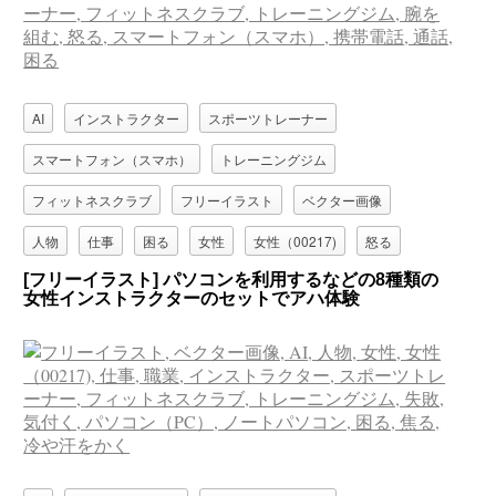
AI
インストラクター
スポーツトレーナー
スマートフォン（スマホ）
トレーニングジム
フィットネスクラブ
フリーイラスト
ベクター画像
人物
仕事
困る
女性
女性（00217)
怒る
[フリーイラスト] パソコンを利用するなどの8種類の
携帯電話
職業
腕を組む
通話
女性インストラクターのセットでアハ体験