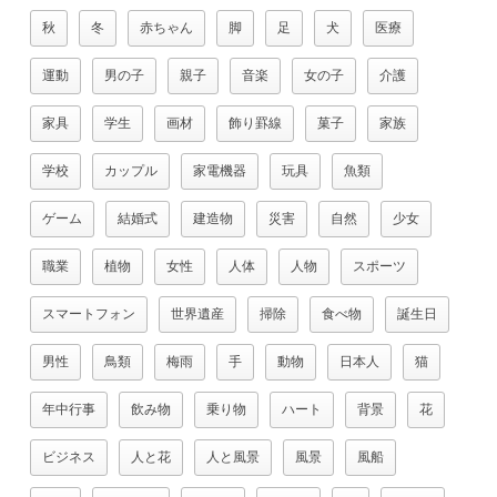
秋
冬
赤ちゃん
脚
足
犬
医療
運動
男の子
親子
音楽
女の子
介護
家具
学生
画材
飾り罫線
菓子
家族
学校
カップル
家電機器
玩具
魚類
ゲーム
結婚式
建造物
災害
自然
少女
職業
植物
女性
人体
人物
スポーツ
スマートフォン
世界遺産
掃除
食べ物
誕生日
男性
鳥類
梅雨
手
動物
日本人
猫
年中行事
飲み物
乗り物
ハート
背景
花
ビジネス
人と花
人と風景
風景
風船