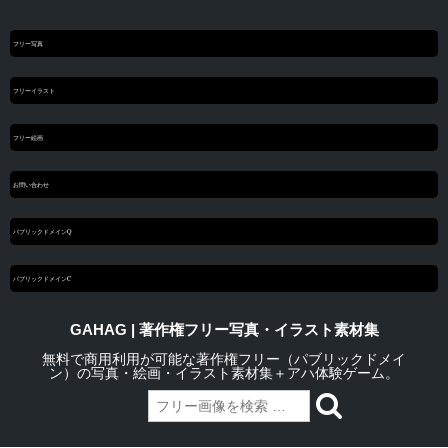
フリー写真
フリーイラスト
フリー絵画
お問い合わせ
パブリックドメインQ
パブリックドメインC
GAHAG | 著作権フリー写真・イラスト素材集
無料で商用利用が可能な著作権フリー（パブリックドメイ
ン）の写真・絵画・イラスト素材集＋アハ体験ゲーム。