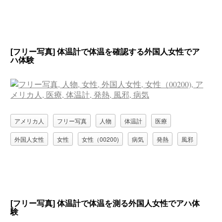
[フリー写真] 体温計で体温を確認する外国人女性でア
ハ体験
アメリカ人
フリー写真
人物
体温計
医療
外国人女性
女性
女性（00200)
病気
発熱
風邪
[フリー写真] 体温計で体温を測る外国人女性でアハ体
験