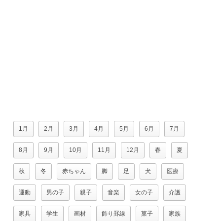
1月
2月
3月
4月
5月
6月
7月
8月
9月
10月
11月
12月
春
夏
秋
冬
赤ちゃん
脚
足
犬
医療
運動
男の子
親子
音楽
女の子
介護
家具
学生
画材
飾り罫線
菓子
家族