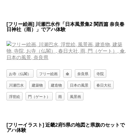
[フリー絵画] 川瀬巴水作「日本風景集2 関西篇 奈良春
日神社（雨）」でアハ体験
お寺（仏閣）
フリー絵画
傘
奈良県
寺院
川瀬巴水
建築物
建造物
日本の風景
春日大社
浮世絵
門（ゲート）
雨
風景画
[フリーイラスト] 近畿2府5県の地図と県旗のセットで
アハ体験