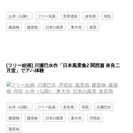
お寺（仏閣）
フリー写真
世界遺産
奈良県
寺院
建築物
建造物
日本の風景
東大寺
風景
[フリー絵画] 川瀬巴水作「日本風景集2 関西篇 奈良二
月堂」でアハ体験
お寺（仏閣）
フリー絵画
奈良県
寺院
川瀬巴水
建築物
建造物
日本の風景
東大寺
浮世絵
風景画