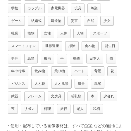
学校
カップル
家電機器
玩具
魚類
ゲーム
結婚式
建造物
災害
自然
少女
職業
植物
女性
人体
人物
スポーツ
スマートフォン
世界遺産
掃除
食べ物
誕生日
男性
鳥類
梅雨
手
動物
日本人
猫
年中行事
飲み物
乗り物
ハート
背景
花
ビジネス
人と花
人と風景
風景
風船
武器
フレーム
文房具
哺乳類
本
夕暮れ
夜
リボン
料理
旅行
老人
和柄
・使用・配布している画像素材は、すべて
CC0
などの適用によ