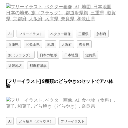
AI
フリーイラスト
ベクター画像
三重県
京都府
兵庫県
和歌山県
地図
大阪府
奈良県
旗（フラッグ）
日本の地形
日本地図
滋賀県
近畿地方
都道府県旗
[フリーイラスト] 9種類のどらやきのセットでアハ体
験
AI
どら焼き（どらやき）
フリーイラスト