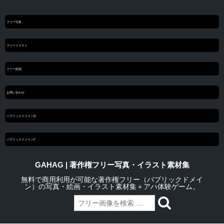
フリー写真
フリーイラスト
フリー絵画
お問い合わせ
パブリックドメインQ
パブリックドメインC
GAHAG | 著作権フリー写真・イラスト素材集
無料で商用利用が可能な著作権フリー（パブリックドメイ
ン）の写真・絵画・イラスト素材集＋アハ体験ゲーム。