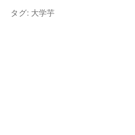
Skip
Main menu
to
タグ:
大学芋
content