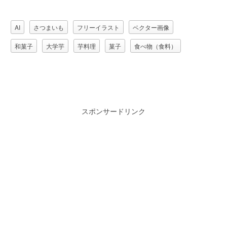
AI
さつまいも
フリーイラスト
ベクター画像
和菓子
大学芋
芋料理
菓子
食べ物（食料）
スポンサードリンク