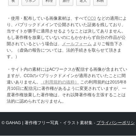
夜
リボン
料理
旅行
老人
和柄
・使用・配布している画像素材は、すべて
CC0
などの適用によ
り、パブリックドメインで公開されていた証拠を残しており、
当サイトが勝手に適用させるようなことは決してありません。
もし著作権を放棄していないのにもかかわらず自分の作品が公
開されているという場合は、
メールフォーム
よりご報告下さ
い。（虚偽の報告については、法的手続きを取らせて頂きま
す。）
・サイト内の素材にはACワークスが配信する画像が含まれてい
ますが、CC0のパブリックドメインが適用されていたことに間
違いありません。
（利用規約の抜粋）
この利用規約は2015年8
月10日に配信元に著作権があるように変更されていますが、一
度著作権放棄した著作物は、それ以降著作権を主張することは
法的に認められておりません。
© GAHAG | 著作権フリー写真・イラスト素材集 -
プライバシーポリシ