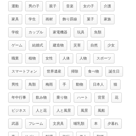
運動
男の子
親子
音楽
女の子
介護
家具
学生
画材
飾り罫線
菓子
家族
学校
カップル
家電機器
玩具
魚類
ゲーム
結婚式
建造物
災害
自然
少女
職業
植物
女性
人体
人物
スポーツ
スマートフォン
世界遺産
掃除
食べ物
誕生日
男性
鳥類
梅雨
手
動物
日本人
猫
年中行事
飲み物
乗り物
ハート
背景
花
ビジネス
人と花
人と風景
風景
風船
武器
フレーム
文房具
哺乳類
本
夕暮れ