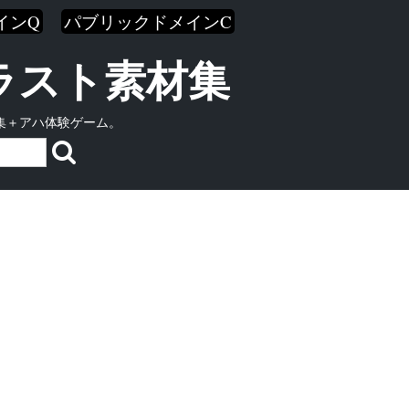
インQ
パブリックドメインC
イラスト素材集
集＋アハ体験ゲーム。