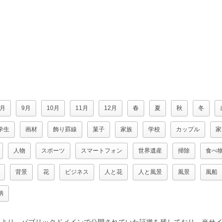
8月
9月
10月
11月
12月
春
夏
秋
冬
学生
画材
飾り罫線
菓子
家族
学校
カップル
家
人物
スポーツ
スマートフォン
世界遺産
掃除
食べ
背景
花
ビジネス
人と花
人と風景
風景
風船
柄