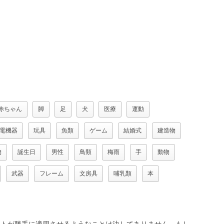
赤ちゃん
脚
足
犬
医療
運動
電機器
玩具
魚類
ゲーム
結婚式
建造物
物
誕生日
男性
鳥類
梅雨
手
動物
武器
フレーム
文房具
哺乳類
本