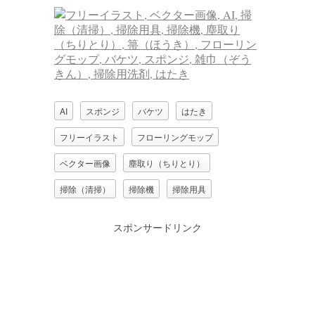
AI
スポンジ
バケツ
はたき
フリーイラスト
フローリングモップ
ベクター画像
塵取り（ちりとり）
掃除（清掃）
掃除機
掃除用具
掃除用洗剤
箒（ほうき）
スポンサードリンク
雑巾（ぞうきん）