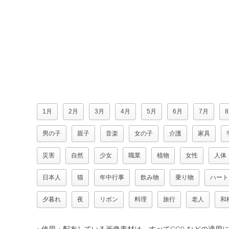
1月
2月
3月
4月
5月
6月
7月
男の子
親子
音楽
女の子
介護
家具
災害
自然
少女
職業
植物
女性
人体
日本人
猫
年中行事
飲み物
乗り物
ハート
夕暮れ
夜
リボン
料理
旅行
老人
和