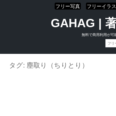
フリー写真
フリーイラ
GAHAG 
無料で商用利用が可
Skip
Main menu
to
タグ:
塵取り（ちりとり）
content