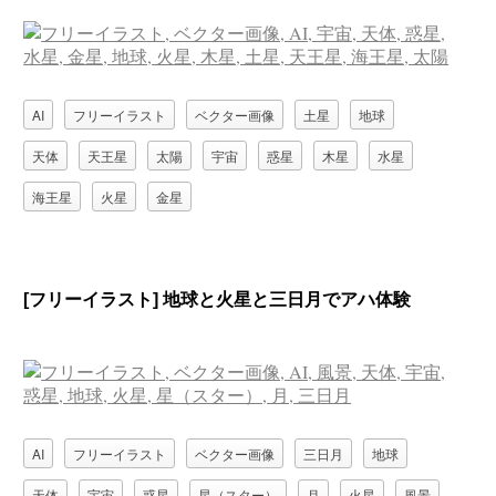
AI
フリーイラスト
ベクター画像
土星
地球
天体
天王星
太陽
宇宙
惑星
木星
水星
海王星
火星
金星
[フリーイラスト] 地球と火星と三日月でアハ体験
AI
フリーイラスト
ベクター画像
三日月
地球
天体
宇宙
惑星
星（スター）
月
火星
風景