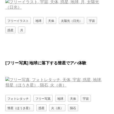
フリーイラスト
地球
天体
太陽光（日光）
宇宙
惑星
月
[フリー写真] 地球に落下する彗星でアハ体験
フォトレタッチ
フリー写真
地球
天体
宇宙
彗星（ほうき星）
惑星
火（炎）
隕石