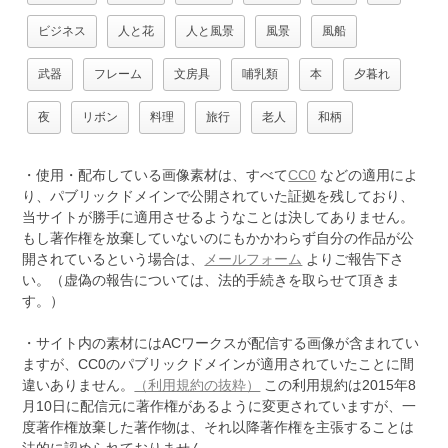
ビジネス
人と花
人と風景
風景
風船
武器
フレーム
文房具
哺乳類
本
夕暮れ
夜
リボン
料理
旅行
老人
和柄
・使用・配布している画像素材は、すべて
CC0
などの適用によ
り、パブリックドメインで公開されていた証拠を残しており、
当サイトが勝手に適用させるようなことは決してありません。
もし著作権を放棄していないのにもかかわらず自分の作品が公
開されているという場合は、
メールフォーム
よりご報告下さ
い。（虚偽の報告については、法的手続きを取らせて頂きま
す。）
・サイト内の素材にはACワークスが配信する画像が含まれてい
ますが、CC0のパブリックドメインが適用されていたことに間
違いありません。
（利用規約の抜粋）
この利用規約は2015年8
月10日に配信元に著作権があるように変更されていますが、一
度著作権放棄した著作物は、それ以降著作権を主張することは