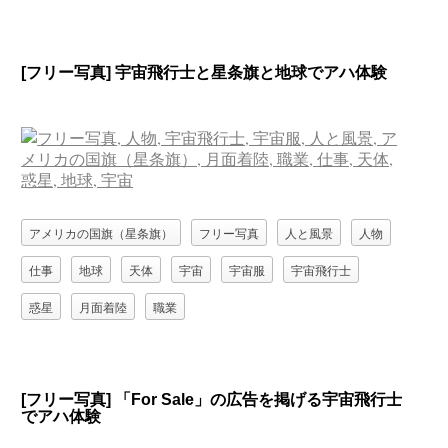
[フリー写真] 宇宙飛行士と星条旗と地球でアハ体験
アメリカの国旗（星条旗）
フリー写真
人と風景
人物
仕事
地球
天体
宇宙
宇宙服
宇宙飛行士
惑星
月面着陸
職業
[フリー写真] 「For Sale」の広告を掲げる宇宙飛行士
でアハ体験