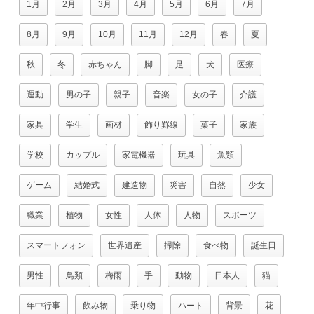
1月
2月
3月
4月
5月
6月
7月
8月
9月
10月
11月
12月
春
夏
秋
冬
赤ちゃん
脚
足
犬
医療
運動
男の子
親子
音楽
女の子
介護
家具
学生
画材
飾り罫線
菓子
家族
学校
カップル
家電機器
玩具
魚類
ゲーム
結婚式
建造物
災害
自然
少女
職業
植物
女性
人体
人物
スポーツ
スマートフォン
世界遺産
掃除
食べ物
誕生日
男性
鳥類
梅雨
手
動物
日本人
猫
年中行事
飲み物
乗り物
ハート
背景
花