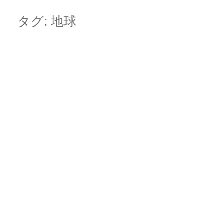
Skip
Main menu
to
タグ:
地球
content