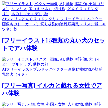
AI
シマリス
どんぐり（ドングリ）
フリーイラスト
ベクター
画像
もみじ（カエデ）
切り株
動物
哺乳類
栗鼠（リス）
狐（キ
ツネ）
秋
[フリーイラスト] 5種類の丸い犬のセッ
トでアハ体験
AI
フリーイラスト
ブルドッグ
ベクター画像
動物
動物の顔
哺
乳類
犬（イヌ）
[フリー写真] イルカと戯れる女性でア
ハ体験