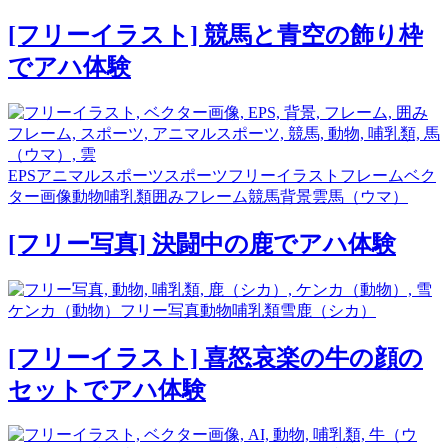
[フリーイラスト] 競馬と青空の飾り枠
でアハ体験
EPS
アニマルスポーツ
スポーツ
フリーイラスト
フレーム
ベク
ター画像
動物
哺乳類
囲みフレーム
競馬
背景
雲
馬（ウマ）
[フリー写真] 決闘中の鹿でアハ体験
ケンカ（動物）
フリー写真
動物
哺乳類
雪
鹿（シカ）
[フリーイラスト] 喜怒哀楽の牛の顔の
セットでアハ体験