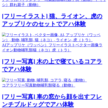
シ）
群れ
親子（動物）
[フリーイラスト] 猫、ライオン、虎の
アップリケのセットでアハ体験
AI
アップリケ（ワッペン）
フリーイラスト
ベクター画像
ラ
イオン
動物
哺乳類
猫（ネコ）
虎（トラ）
[フリー写真] 木の上で寝ているコアラ
でアハ体験
コアラ
フリー写真
動物
哺乳類
寝る（動物）
[フリー写真] 車の窓から顔を出すフレ
ンチブルドッグでアハ体験