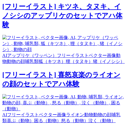
[フリーイラスト] キツネ、タヌキ、イ
ノシシのアップリケのセットでアハ体
験
AI
アップリケ（ワッペン）
フリーイラスト
ベクター画像
動
物
動物の顔
哺乳類
狐（キツネ）
狸（タヌキ）
猪（イノシシ）
[フリーイラスト] 喜怒哀楽のライオン
の顔のセットでアハ体験
AI
フリーイラスト
ベクター画像
ライオン
動物
動物の顔
哺乳
類
喜ぶ（動物）
困る（動物）
怒る（動物）
泣く（動物）