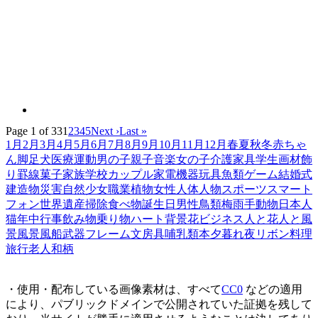
Page 1 of 33
1
2
3
4
5
Next ›
Last »
1月
2月
3月
4月
5月
6月
7月
8月
9月
10月
11月
12月
春
夏
秋
冬
赤ちゃ
ん
脚
足
犬
医療
運動
男の子
親子
音楽
女の子
介護
家具
学生
画材
飾
り罫線
菓子
家族
学校
カップル
家電機器
玩具
魚類
ゲーム
結婚式
建造物
災害
自然
少女
職業
植物
女性
人体
人物
スポーツ
スマート
フォン
世界遺産
掃除
食べ物
誕生日
男性
鳥類
梅雨
手
動物
日本人
猫
年中行事
飲み物
乗り物
ハート
背景
花
ビジネス
人と花
人と風
景
風景
風船
武器
フレーム
文房具
哺乳類
本
夕暮れ
夜
リボン
料理
旅行
老人
和柄
・使用・配布している画像素材は、すべて
CC0
などの適用
により、パブリックドメインで公開されていた証拠を残して