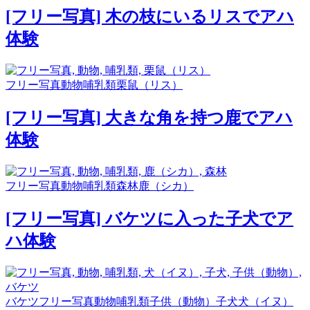
[フリー写真] 木の枝にいるリスでアハ
体験
フリー写真
動物
哺乳類
栗鼠（リス）
[フリー写真] 大きな角を持つ鹿でアハ
体験
フリー写真
動物
哺乳類
森林
鹿（シカ）
[フリー写真] バケツに入った子犬でア
ハ体験
バケツ
フリー写真
動物
哺乳類
子供（動物）
子犬
犬（イヌ）