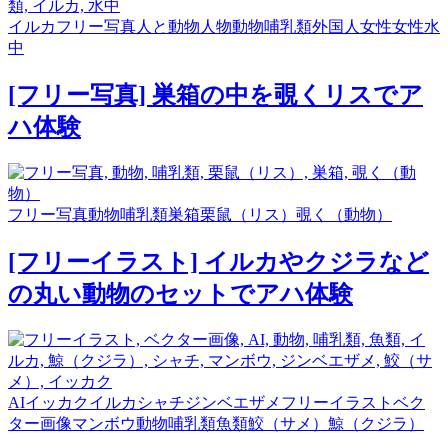
イルカ
フリー写真
人と動物
人物
動物
哺乳類
外国人女性
女性
水
中
[フリー写真] 巣箱の中を覗くリスでア
ハ体験
フリー写真
動物
哺乳類
巣箱
栗鼠（リス）
覗く（動物）
[フリーイラスト] イルカやクジラなど
の丸い動物のセットでアハ体験
AI
イッカク
イルカ
シャチ
ジンベエザメ
フリーイラスト
ベク
ター画像
マンボウ
動物
哺乳類
魚類
鮫（サメ）
鯨（クジラ）