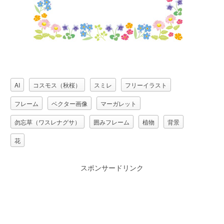
AI
コスモス（秋桜）
スミレ
フリーイラスト
フレーム
ベクター画像
マーガレット
勿忘草（ワスレナグサ）
囲みフレーム
植物
背景
花
スポンサードリンク