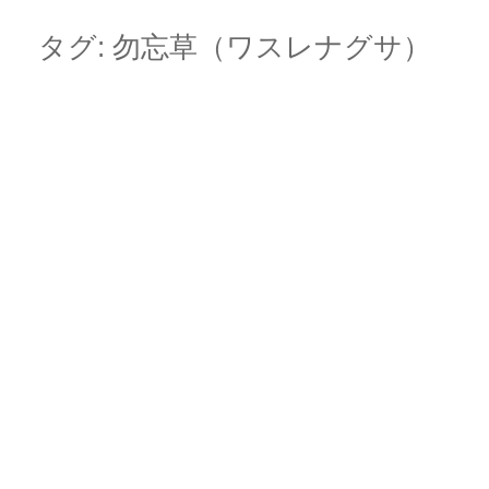
Skip
Main menu
to
タグ:
勿忘草（ワスレナグサ）
content