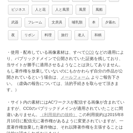
ビジネス
人と花
人と風景
風景
風船
武器
フレーム
文房具
哺乳類
本
夕暮れ
夜
リボン
料理
旅行
老人
和柄
・使用・配布している画像素材は、すべて
CC0
などの適用によ
り、パブリックドメインで公開されていた証拠を残しており、
当サイトが勝手に適用させるようなことは決してありません。
もし著作権を放棄していないのにもかかわらず自分の作品が公
開されているという場合は、
メールフォーム
よりご報告下さ
い。（虚偽の報告については、法的手続きを取らせて頂きま
す。）
・サイト内の素材にはACワークスが配信する画像が含まれてい
ますが、CC0のパブリックドメインが適用されていたことに間
違いありません。
（利用規約の抜粋）
この利用規約は2015年8
月10日に配信元に著作権があるように変更されていますが、一
度著作権放棄した著作物は、それ以降著作権を主張することは