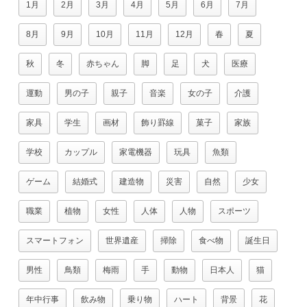
1月
2月
3月
4月
5月
6月
7月
8月
9月
10月
11月
12月
春
夏
秋
冬
赤ちゃん
脚
足
犬
医療
運動
男の子
親子
音楽
女の子
介護
家具
学生
画材
飾り罫線
菓子
家族
学校
カップル
家電機器
玩具
魚類
ゲーム
結婚式
建造物
災害
自然
少女
職業
植物
女性
人体
人物
スポーツ
スマートフォン
世界遺産
掃除
食べ物
誕生日
男性
鳥類
梅雨
手
動物
日本人
猫
年中行事
飲み物
乗り物
ハート
背景
花