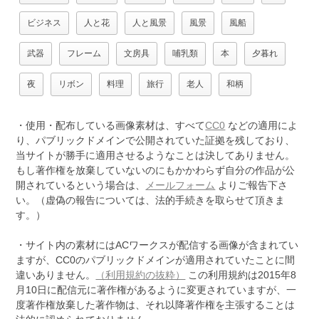
ビジネス
人と花
人と風景
風景
風船
武器
フレーム
文房具
哺乳類
本
夕暮れ
夜
リボン
料理
旅行
老人
和柄
・使用・配布している画像素材は、すべて
CC0
などの適用によ
り、パブリックドメインで公開されていた証拠を残しており、
当サイトが勝手に適用させるようなことは決してありません。
もし著作権を放棄していないのにもかかわらず自分の作品が公
開されているという場合は、
メールフォーム
よりご報告下さ
い。（虚偽の報告については、法的手続きを取らせて頂きま
す。）
・サイト内の素材にはACワークスが配信する画像が含まれてい
ますが、CC0のパブリックドメインが適用されていたことに間
違いありません。
（利用規約の抜粋）
この利用規約は2015年8
月10日に配信元に著作権があるように変更されていますが、一
度著作権放棄した著作物は、それ以降著作権を主張することは