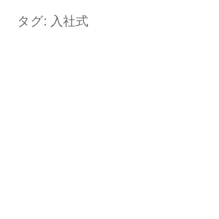
Skip
Main menu
to
タグ:
入社式
content