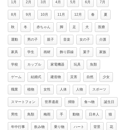
1月
2月
3月
4月
5月
6月
7月
8月
9月
10月
11月
12月
春
夏
秋
冬
赤ちゃん
脚
足
犬
医療
運動
男の子
親子
音楽
女の子
介護
家具
学生
画材
飾り罫線
菓子
家族
学校
カップル
家電機器
玩具
魚類
ゲーム
結婚式
建造物
災害
自然
少女
職業
植物
女性
人体
人物
スポーツ
スマートフォン
世界遺産
掃除
食べ物
誕生日
男性
鳥類
梅雨
手
動物
日本人
猫
年中行事
飲み物
乗り物
ハート
背景
花