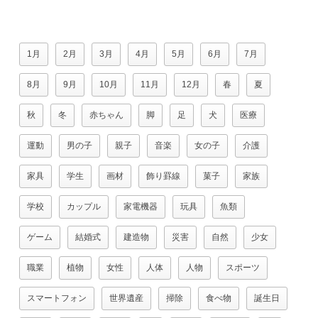
1月
2月
3月
4月
5月
6月
7月
8月
9月
10月
11月
12月
春
夏
秋
冬
赤ちゃん
脚
足
犬
医療
運動
男の子
親子
音楽
女の子
介護
家具
学生
画材
飾り罫線
菓子
家族
学校
カップル
家電機器
玩具
魚類
ゲーム
結婚式
建造物
災害
自然
少女
職業
植物
女性
人体
人物
スポーツ
スマートフォン
世界遺産
掃除
食べ物
誕生日