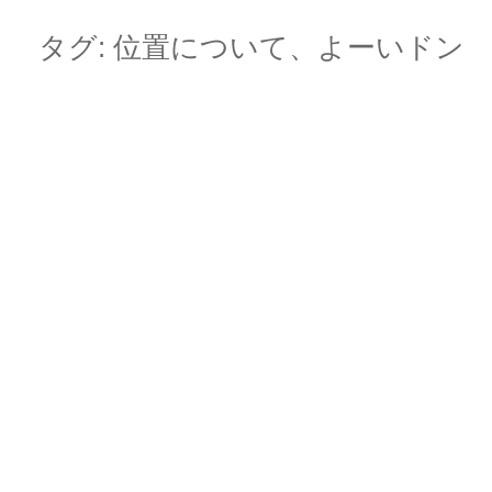
Skip
Main menu
to
タグ:
位置について、よーいドン
content