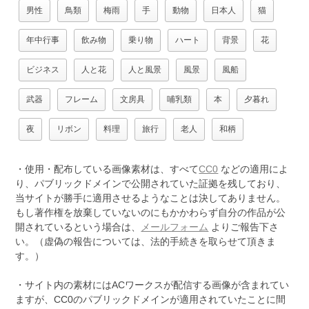
男性
鳥類
梅雨
手
動物
日本人
猫
年中行事
飲み物
乗り物
ハート
背景
花
ビジネス
人と花
人と風景
風景
風船
武器
フレーム
文房具
哺乳類
本
夕暮れ
夜
リボン
料理
旅行
老人
和柄
・使用・配布している画像素材は、すべて
CC0
などの適用によ
り、パブリックドメインで公開されていた証拠を残しており、
当サイトが勝手に適用させるようなことは決してありません。
もし著作権を放棄していないのにもかかわらず自分の作品が公
開されているという場合は、
メールフォーム
よりご報告下さ
い。（虚偽の報告については、法的手続きを取らせて頂きま
す。）
・サイト内の素材にはACワークスが配信する画像が含まれてい
ますが、CC0のパブリックドメインが適用されていたことに間