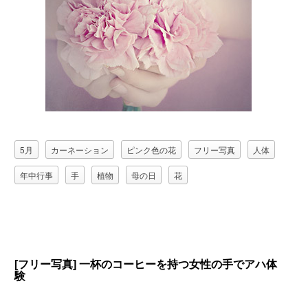
5月
カーネーション
ピンク色の花
フリー写真
人体
年中行事
手
植物
母の日
花
[フリー写真] 一杯のコーヒーを持つ女性の手でアハ体
験