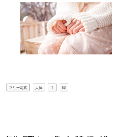
フリー写真
人体
手
脚