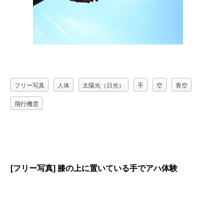
フリー写真
人体
太陽光（日光）
手
空
青空
飛行機雲
[フリー写真] 膝の上に置いている手でアハ体験