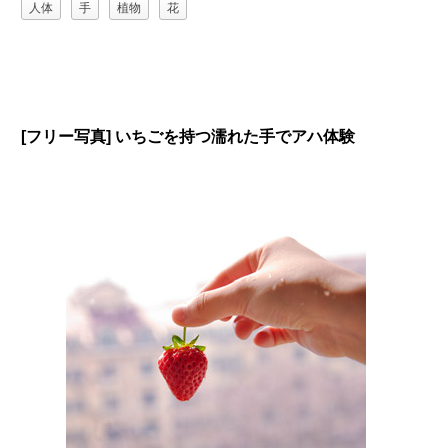
人体
手
植物
花
[フリー写真] いちごを持つ濡れた手でアハ体験