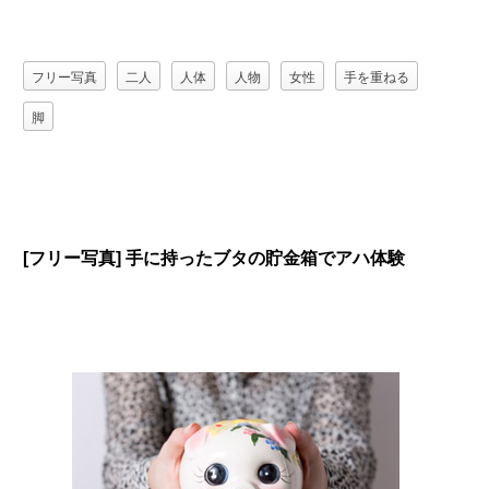
フリー写真
二人
人体
人物
女性
手を重ねる
脚
[フリー写真] 手に持ったブタの貯金箱でアハ体験