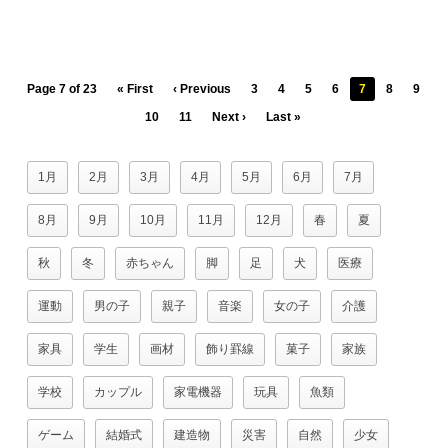
Page 7 of 23
« First
‹ Previous
3
4
5
6
7
8
9
10
11
Next ›
Last »
1月
2月
3月
4月
5月
6月
7月
8月
9月
10月
11月
12月
春
夏
秋
冬
赤ちゃん
脚
足
犬
医療
運動
男の子
親子
音楽
女の子
介護
家具
学生
画材
飾り罫線
菓子
家族
学校
カップル
家電機器
玩具
魚類
ゲーム
結婚式
建造物
災害
自然
少女