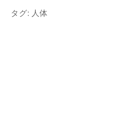
Skip
Main menu
to
タグ:
人体
content