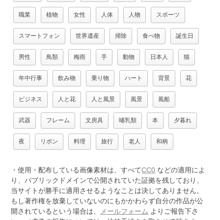
職業
植物
女性
人体
人物
スポーツ
スマートフォン
世界遺産
掃除
食べ物
誕生日
男性
鳥類
梅雨
手
動物
日本人
猫
年中行事
飲み物
乗り物
ハート
背景
花
ビジネス
人と花
人と風景
風景
風船
武器
フレーム
文房具
哺乳類
本
夕暮れ
夜
リボン
料理
旅行
老人
和柄
・使用・配布している画像素材は、すべて
CC0
などの適用によ
り、パブリックドメインで公開されていた証拠を残しており、
当サイトが勝手に適用させるようなことは決してありません。
もし著作権を放棄していないのにもかかわらず自分の作品が公
開されているという場合は、
メールフォーム
よりご報告下さ