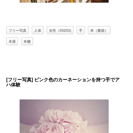
フリー写真
人体
女性（00203)
手
本（書籍）
本屋
本棚
[フリー写真] ピンク色のカーネーションを持つ手でア
ハ体験