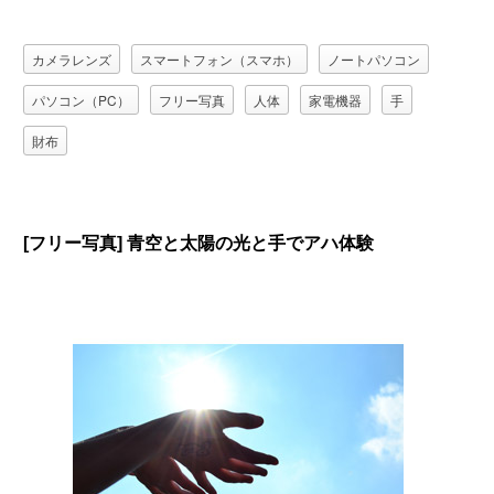
カメラレンズ
スマートフォン（スマホ）
ノートパソコン
パソコン（PC）
フリー写真
人体
家電機器
手
財布
[フリー写真] 青空と太陽の光と手でアハ体験