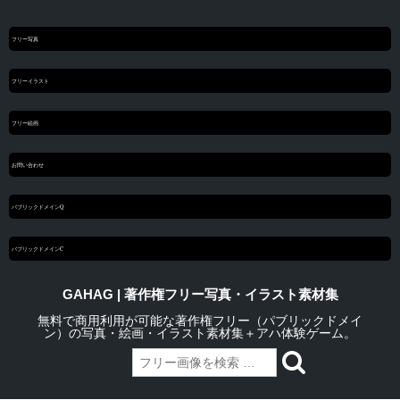
フリー写真
フリーイラスト
フリー絵画
お問い合わせ
パブリックドメインQ
パブリックドメインC
GAHAG | 著作権フリー写真・イラスト素材集
無料で商用利用が可能な著作権フリー（パブリックドメイ
ン）の写真・絵画・イラスト素材集＋アハ体験ゲーム。