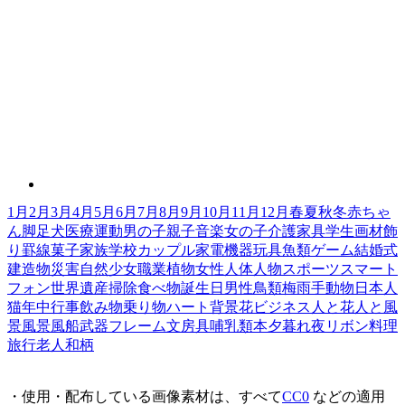
1月
2月
3月
4月
5月
6月
7月
8月
9月
10月
11月
12月
春
夏
秋
冬
赤ちゃ
ん
脚
足
犬
医療
運動
男の子
親子
音楽
女の子
介護
家具
学生
画材
飾
り罫線
菓子
家族
学校
カップル
家電機器
玩具
魚類
ゲーム
結婚式
建造物
災害
自然
少女
職業
植物
女性
人体
人物
スポーツ
スマート
フォン
世界遺産
掃除
食べ物
誕生日
男性
鳥類
梅雨
手
動物
日本人
猫
年中行事
飲み物
乗り物
ハート
背景
花
ビジネス
人と花
人と風
景
風景
風船
武器
フレーム
文房具
哺乳類
本
夕暮れ
夜
リボン
料理
旅行
老人
和柄
・使用・配布している画像素材は、すべて
CC0
などの適用