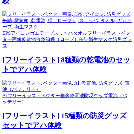
験
EPS
アイコン
ガムテープ
スリッパ
タオル
フリーイラスト
ベク
ター画像
乾電池
救急箱
縄（ロープ）
缶詰
衛生マスク
防災グッ
ズ
[フリーイラスト] 8種類の乾電池のセッ
トでアハ体験
AI
フリーイラスト
ベクター画像
乾電池
防災グッズ
電池（バ
ッテリー）
[フリーイラスト] 15種類の防災グッズ
セットでアハ体験