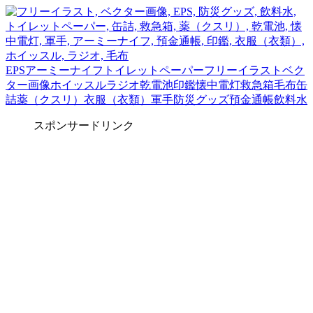
EPS
アーミーナイフ
トイレットペーパー
フリーイラスト
ベク
ター画像
ホイッスル
ラジオ
乾電池
印鑑
懐中電灯
救急箱
毛布
缶
詰
薬（クスリ）
衣服（衣類）
軍手
防災グッズ
預金通帳
飲料水
スポンサードリンク