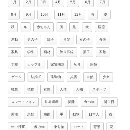
1月
2月
3月
4月
5月
6月
7月
8月
9月
10月
11月
12月
春
夏
秋
冬
赤ちゃん
脚
足
犬
医療
運動
男の子
親子
音楽
女の子
介護
家具
学生
画材
飾り罫線
菓子
家族
学校
カップル
家電機器
玩具
魚類
ゲーム
結婚式
建造物
災害
自然
少女
職業
植物
女性
人体
人物
スポーツ
スマートフォン
世界遺産
掃除
食べ物
誕生日
男性
鳥類
梅雨
手
動物
日本人
猫
年中行事
飲み物
乗り物
ハート
背景
花