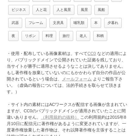
ビジネス
人と花
人と風景
風景
風船
武器
フレーム
文房具
哺乳類
本
夕暮れ
夜
リボン
料理
旅行
老人
和柄
・使用・配布している画像素材は、すべて
CC0
などの適用によ
り、パブリックドメインで公開されていた証拠を残しており、
当サイトが勝手に適用させるようなことは決してありません。
もし著作権を放棄していないのにもかかわらず自分の作品が公
開されているという場合は、
メールフォーム
よりご報告下さ
い。（虚偽の報告については、法的手続きを取らせて頂きま
す。）
・サイト内の素材にはACワークスが配信する画像が含まれてい
ますが、CC0のパブリックドメインが適用されていたことに間
違いありません。
（利用規約の抜粋）
この利用規約は2015年8
月10日に配信元に著作権があるように変更されていますが、一
度著作権放棄した著作物は、それ以降著作権を主張することは