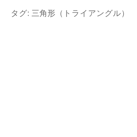
Skip
Main menu
to
タグ:
三角形（トライアングル）
content