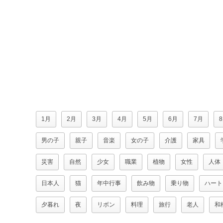
1月
2月
3月
4月
5月
6月
7月
男の子
親子
音楽
女の子
介護
家具
災害
自然
少女
職業
植物
女性
人体
日本人
猫
年中行事
飲み物
乗り物
ハート
夕暮れ
夜
リボン
料理
旅行
老人
和