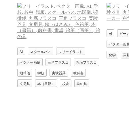
AI
ビー
ベクター画
AI
スクールバス
フリーイラスト
化学
実
ベクター画像
三角フラスコ
丸底フラスコ
地球儀
学校
実験器具
教科書
文房具
本（書籍）
校舎
絵の具
絵筆（画筆）
色鉛筆
鋏（はさみ）
電卓
顕微鏡
黒板