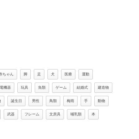
赤ちゃん
脚
足
犬
医療
運動
電機器
玩具
魚類
ゲーム
結婚式
建造物
物
誕生日
男性
鳥類
梅雨
手
動物
武器
フレーム
文房具
哺乳類
本