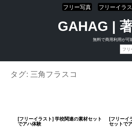
フリー写真
フリーイラ
GAHAG 
無料で商用利用が可
Skip
Main menu
to
タグ:
三角フラスコ
content
[フリーイラスト] 学校関連の素材セット
[フリーイ
でアハ体験
セットで