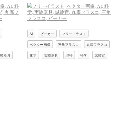
AI
ビーカー
フリーイラスト
ベクター画像
三角フラスコ
丸底フラスコ
験器具
化学
実験器具
理科
科学
試験官