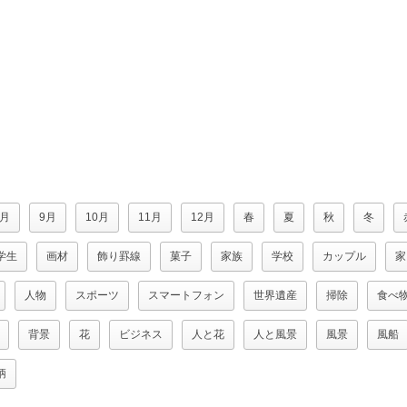
8月
9月
10月
11月
12月
春
夏
秋
冬
学生
画材
飾り罫線
菓子
家族
学校
カップル
家
人物
スポーツ
スマートフォン
世界遺産
掃除
食べ
背景
花
ビジネス
人と花
人と風景
風景
風船
柄