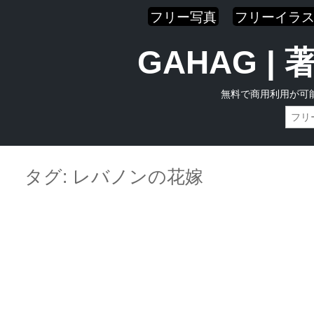
フリー写真
フリーイラ
GAHAG 
無料で商用利用が可
Skip
Main menu
to
タグ:
レバノンの花嫁
content