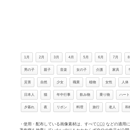
1月
2月
3月
4月
5月
6月
7月
男の子
親子
音楽
女の子
介護
家具
災害
自然
少女
職業
植物
女性
人体
日本人
猫
年中行事
飲み物
乗り物
ハート
夕暮れ
夜
リボン
料理
旅行
老人
和
・使用・配布している画像素材は、すべて
CC0
などの適用に