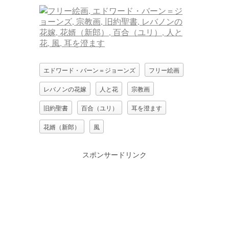
エドワード・バーン＝ジョーンズ
フリー絵画
レバノンの花嫁
人と花
宗教画
旧約聖書
百合（ユリ）
耳を澄ます
花婿（新郎）
風
スポンサードリンク