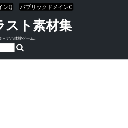
インQ
パブリックドメインC
イラスト素材集
集＋アハ体験ゲーム。