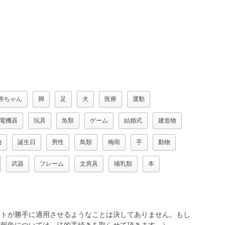
赤ちゃん
脚
足
犬
医療
運動
電機器
玩具
魚類
ゲーム
結婚式
建造物
物
誕生日
男性
鳥類
梅雨
手
動物
武器
フレーム
文房具
哺乳類
本
トが勝手に適用させるようなことは決してありません。もし