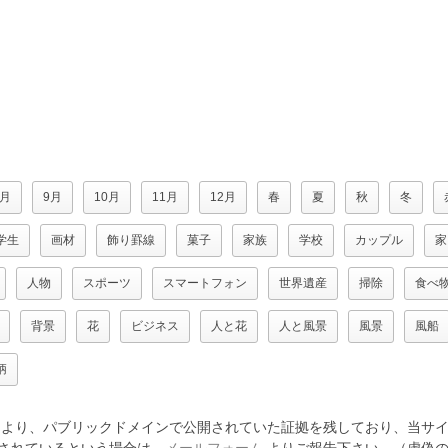
8月
9月
10月
11月
12月
春
夏
秋
冬
学生
画材
飾り罫線
菓子
家族
学校
カップル
家
人物
スポーツ
スマートフォン
世界遺産
掃除
食べ
背景
花
ビジネス
人と花
人と風景
風景
風船
柄
より、パブリックドメインで公開されていた証拠を残しており、当サイ