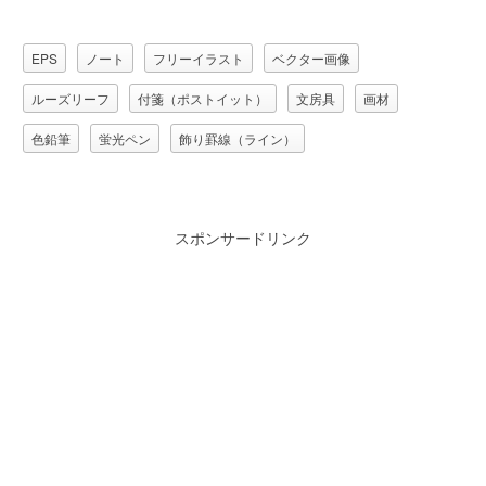
EPS
ノート
フリーイラスト
ベクター画像
ルーズリーフ
付箋（ポストイット）
文房具
画材
色鉛筆
蛍光ペン
飾り罫線（ライン）
スポンサードリンク