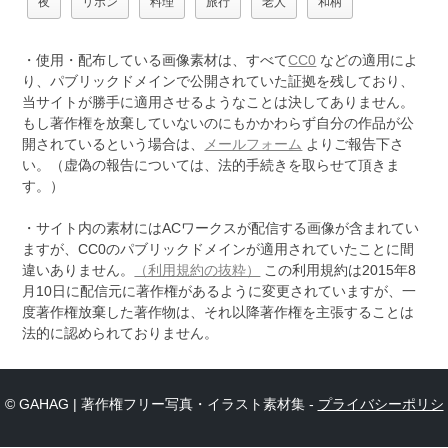
夜
リボン
料理
旅行
老人
和柄
・使用・配布している画像素材は、すべて
CC0
などの適用によ
り、パブリックドメインで公開されていた証拠を残しており、
当サイトが勝手に適用させるようなことは決してありません。
もし著作権を放棄していないのにもかかわらず自分の作品が公
開されているという場合は、
メールフォーム
よりご報告下さ
い。（虚偽の報告については、法的手続きを取らせて頂きま
す。）
・サイト内の素材にはACワークスが配信する画像が含まれてい
ますが、CC0のパブリックドメインが適用されていたことに間
違いありません。
（利用規約の抜粋）
この利用規約は2015年8
月10日に配信元に著作権があるように変更されていますが、一
度著作権放棄した著作物は、それ以降著作権を主張することは
法的に認められておりません。
© GAHAG | 著作権フリー写真・イラスト素材集 -
プライバシーポリシ