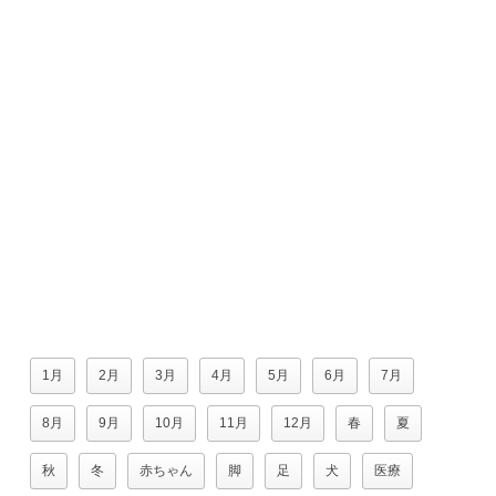
1月
2月
3月
4月
5月
6月
7月
8月
9月
10月
11月
12月
春
夏
秋
冬
赤ちゃん
脚
足
犬
医療