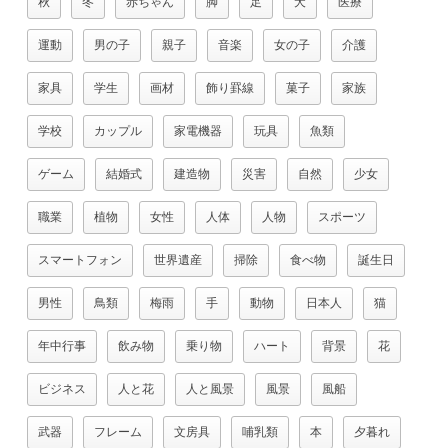
秋
冬
赤ちゃん
脚
足
犬
医療
運動
男の子
親子
音楽
女の子
介護
家具
学生
画材
飾り罫線
菓子
家族
学校
カップル
家電機器
玩具
魚類
ゲーム
結婚式
建造物
災害
自然
少女
職業
植物
女性
人体
人物
スポーツ
スマートフォン
世界遺産
掃除
食べ物
誕生日
男性
鳥類
梅雨
手
動物
日本人
猫
年中行事
飲み物
乗り物
ハート
背景
花
ビジネス
人と花
人と風景
風景
風船
武器
フレーム
文房具
哺乳類
本
夕暮れ