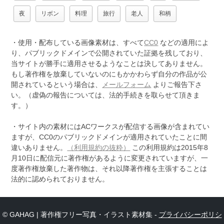
夜
リボン
料理
旅行
老人
和柄
・使用・配布している画像素材は、すべて
CC0
などの適用によ
り、パブリックドメインで公開されていた証拠を残しており、
当サイトが勝手に適用させるようなことは決してありません。
もし著作権を放棄していないのにもかかわらず自分の作品が公
開されているという場合は、
メールフォーム
よりご報告下さ
い。（虚偽の報告については、法的手続きを取らせて頂きま
す。）
・サイト内の素材にはACワークスが配信する画像が含まれてい
ますが、CC0のパブリックドメインが適用されていたことに間
違いありません。
（利用規約の抜粋）
この利用規約は2015年8
月10日に配信元に著作権があるように変更されていますが、一
度著作権放棄した著作物は、それ以降著作権を主張することは
法的に認められておりません。
© GAHAG | 著作権フリー写真・イラスト素材集 -
プライバシーポリシ