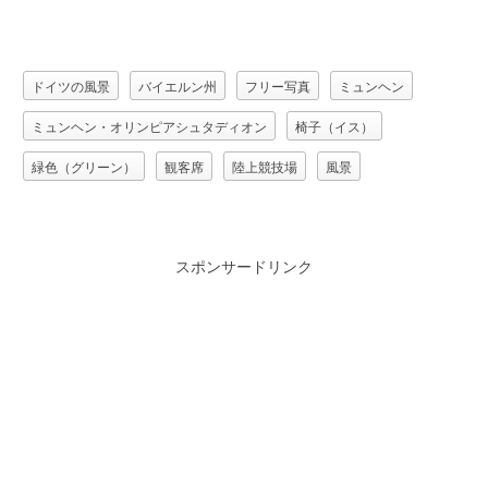
ドイツの風景
バイエルン州
フリー写真
ミュンヘン
ミュンヘン・オリンピアシュタディオン
椅子（イス）
緑色（グリーン）
観客席
陸上競技場
風景
スポンサードリンク