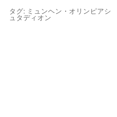
Skip
Main menu
to
タグ:
ミュンヘン・オリンピアシ
content
ュタディオン