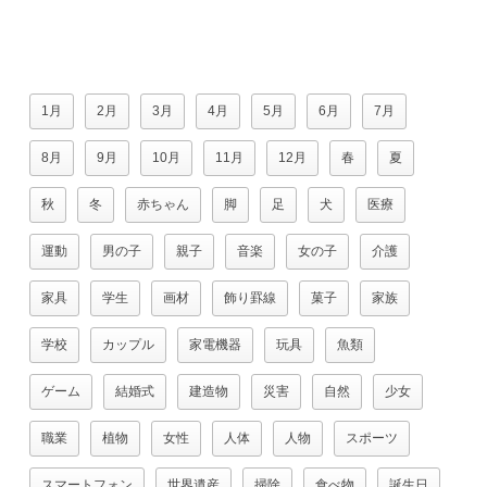
1月
2月
3月
4月
5月
6月
7月
8月
9月
10月
11月
12月
春
夏
秋
冬
赤ちゃん
脚
足
犬
医療
運動
男の子
親子
音楽
女の子
介護
家具
学生
画材
飾り罫線
菓子
家族
学校
カップル
家電機器
玩具
魚類
ゲーム
結婚式
建造物
災害
自然
少女
職業
植物
女性
人体
人物
スポーツ
スマートフォン
世界遺産
掃除
食べ物
誕生日