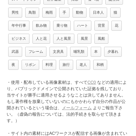
男性
鳥類
梅雨
手
動物
日本人
猫
年中行事
飲み物
乗り物
ハート
背景
花
ビジネス
人と花
人と風景
風景
風船
武器
フレーム
文房具
哺乳類
本
夕暮れ
夜
リボン
料理
旅行
老人
和柄
・使用・配布している画像素材は、すべて
CC0
などの適用によ
り、パブリックドメインで公開されていた証拠を残しており、
当サイトが勝手に適用させるようなことは決してありません。
もし著作権を放棄していないのにもかかわらず自分の作品が公
開されているという場合は、
メールフォーム
よりご報告下さ
い。（虚偽の報告については、法的手続きを取らせて頂きま
す。）
・サイト内の素材にはACワークスが配信する画像が含まれてい