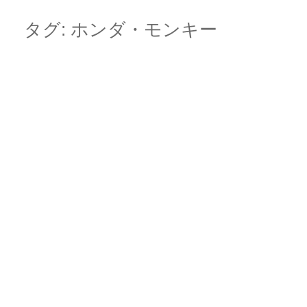
Skip
Main menu
to
タグ:
ホンダ・モンキー
content