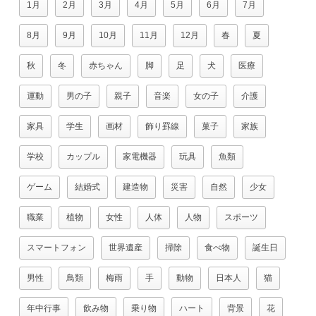
1月
2月
3月
4月
5月
6月
7月
8月
9月
10月
11月
12月
春
夏
秋
冬
赤ちゃん
脚
足
犬
医療
運動
男の子
親子
音楽
女の子
介護
家具
学生
画材
飾り罫線
菓子
家族
学校
カップル
家電機器
玩具
魚類
ゲーム
結婚式
建造物
災害
自然
少女
職業
植物
女性
人体
人物
スポーツ
スマートフォン
世界遺産
掃除
食べ物
誕生日
男性
鳥類
梅雨
手
動物
日本人
猫
年中行事
飲み物
乗り物
ハート
背景
花