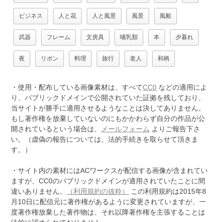
ビジネス
人と花
人と風景
風景
風船
武器
フレーム
文房具
哺乳類
本
夕暮れ
夜
リボン
料理
旅行
老人
和柄
・使用・配布している画像素材は、すべて
CC0
などの適用によ
り、パブリックドメインで公開されていた証拠を残しており、
当サイトが勝手に適用させるようなことは決してありません。
もし著作権を放棄していないのにもかかわらず自分の作品が公
開されているという場合は、
メールフォーム
よりご報告下さ
い。（虚偽の報告については、法的手続きを取らせて頂きま
す。）
・サイト内の素材にはACワークスが配信する画像が含まれてい
ますが、CC0のパブリックドメインが適用されていたことに間
違いありません。
（利用規約の抜粋）
この利用規約は2015年8
月10日に配信元に著作権があるように変更されていますが、一
度著作権放棄した著作物は、それ以降著作権を主張することは