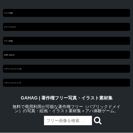
フリー写真
フリーイラスト
フリー絵画
お問い合わせ
パブリックドメインQ
パブリックドメインC
GAHAG | 著作権フリー写真・イラスト素材集
無料で商用利用が可能な著作権フリー（パブリックドメイ
ン）の写真・絵画・イラスト素材集＋アハ体験ゲーム。