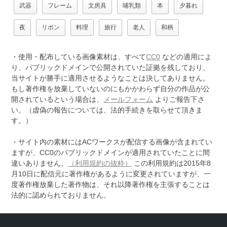
武器
フレーム
文房具
哺乳類
本
夕暮れ
夜
リボン
料理
旅行
老人
和柄
・使用・配布している画像素材は、すべて
CC0
などの適用によ
り、パブリックドメインで公開されていた証拠を残しており、
当サイトが勝手に適用させるようなことは決してありません。
もし著作権を放棄していないのにもかかわらず自分の作品が公
開されているという場合は、
メールフォーム
よりご報告下さ
い。（虚偽の報告については、法的手続きを取らせて頂きま
す。）
・サイト内の素材にはACワークスが配信する画像が含まれてい
ますが、CC0のパブリックドメインが適用されていたことに間
違いありません。
（利用規約の抜粋）
この利用規約は2015年8
月10日に配信元に著作権があるように変更されていますが、一
度著作権放棄した著作物は、それ以降著作権を主張することは
法的に認められておりません。