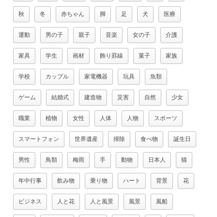
秋
冬
赤ちゃん
脚
足
犬
医療
運動
男の子
親子
音楽
女の子
介護
家具
学生
画材
飾り罫線
菓子
家族
学校
カップル
家電機器
玩具
魚類
ゲーム
結婚式
建造物
災害
自然
少女
職業
植物
女性
人体
人物
スポーツ
スマートフォン
世界遺産
掃除
食べ物
誕生日
男性
鳥類
梅雨
手
動物
日本人
猫
年中行事
飲み物
乗り物
ハート
背景
花
ビジネス
人と花
人と風景
風景
風船