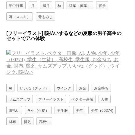
年中行事
月
満月
秋
紅葉（黄葉）
背景
薄（ススキ）
青もみじ
[フリーイラスト] 咳払いするなどの夏服の男子高生の
セットでアハ体験
AI
いいね（グッド）
ウインク
お金
お金持ち
サムズアップ
フリーイラスト
ベクター画像
人物
咳払い
学生（生徒）
学生服
少年
少年（00274)
財布
貧乏
高校生