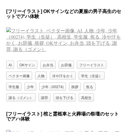
[フリーイラスト] OKサインなどの夏服の男子高生のセ
ットでアハ体験
AI
OKサイン
お弁当
お辞儀
フリーイラスト
ベクター画像
人物
冷や汗をかく
学生（生徒）
学生服
少年
少年（00274)
挨拶
焦る
謝る（ゴメン）
謝罪
頭を下げる
高校生
[フリーイラスト] 棺と霊柩車と火葬場の祭壇のセット
でアハ体験