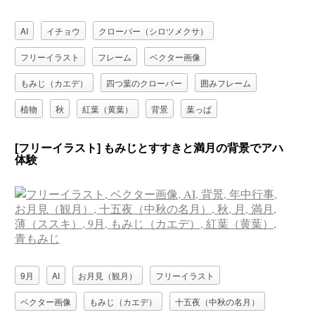
AI
イチョウ
クローバー（シロツメクサ）
フリーイラスト
フレーム
ベクター画像
もみじ（カエデ）
四つ葉のクローバー
囲みフレーム
植物
秋
紅葉（黄葉）
背景
葉っぱ
[フリーイラスト] もみじとすすきと満月の背景でアハ
体験
9月
AI
お月見（観月）
フリーイラスト
ベクター画像
もみじ（カエデ）
十五夜（中秋の名月）