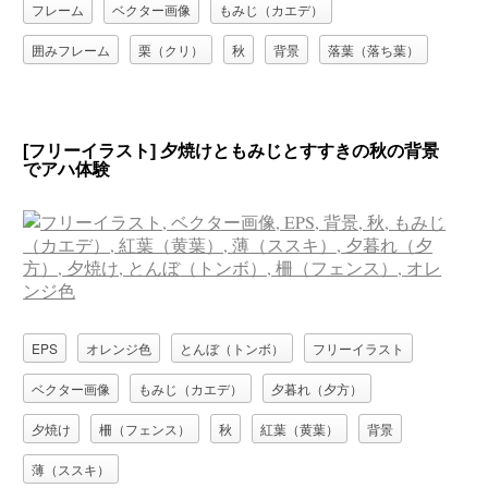
フレーム
ベクター画像
もみじ（カエデ）
囲みフレーム
栗（クリ）
秋
背景
落葉（落ち葉）
[フリーイラスト] 夕焼けともみじとすすきの秋の背景
でアハ体験
EPS
オレンジ色
とんぼ（トンボ）
フリーイラスト
ベクター画像
もみじ（カエデ）
夕暮れ（夕方）
夕焼け
柵（フェンス）
秋
紅葉（黄葉）
背景
薄（ススキ）