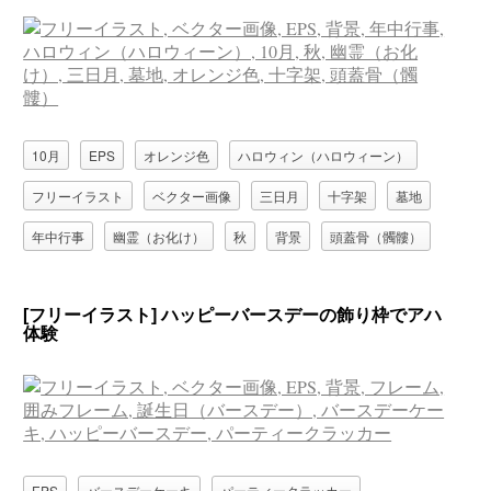
10月
EPS
オレンジ色
ハロウィン（ハロウィーン）
フリーイラスト
ベクター画像
三日月
十字架
墓地
年中行事
幽霊（お化け）
秋
背景
頭蓋骨（髑髏）
[フリーイラスト] ハッピーバースデーの飾り枠でアハ
体験
EPS
バースデーケーキ
パーティークラッカー