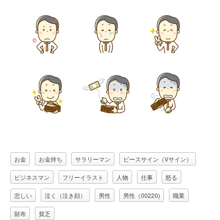
お金
お金持ち
サラリーマン
ピースサイン（Vサイン）
ビジネスマン
フリーイラスト
人物
仕事
怒る
悲しい
泣く（泣き顔）
男性
男性（00220)
職業
財布
貧乏