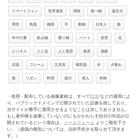
スマートフォン
世界遺産
掃除
食べ物
誕生日
男性
鳥類
梅雨
手
動物
日本人
猫
年中行事
飲み物
乗り物
ハート
背景
花
ビジネス
人と花
人と風景
風景
風船
武器
フレーム
文房具
哺乳類
本
夕暮れ
夜
リボン
料理
旅行
老人
和柄
・使用・配布している画像素材は、すべて
CC0
などの適用によ
り、パブリックドメインで公開されていた証拠を残しており、
当サイトが勝手に適用させるようなことは決してありません。
もし著作権を放棄していないのにもかかわらず自分の作品が公
開されているという場合は、
メールフォーム
よりご報告下さ
い。（虚偽の報告については、法的手続きを取らせて頂きま
す。）