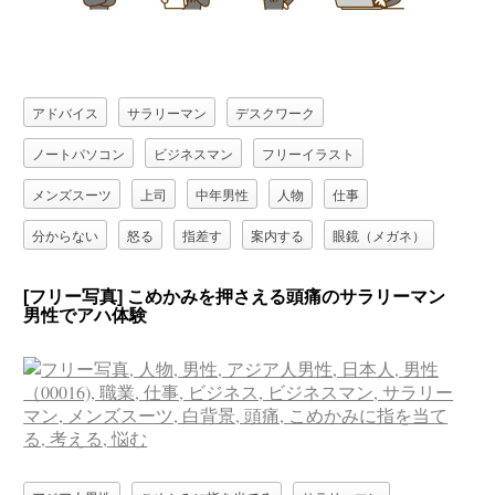
アドバイス
サラリーマン
デスクワーク
ノートパソコン
ビジネスマン
フリーイラスト
メンズスーツ
上司
中年男性
人物
仕事
分からない
怒る
指差す
案内する
眼鏡（メガネ）
笑う（笑顔）
考える
職業
胸を叩く
[フリー写真] こめかみを押さえる頭痛のサラリーマン
男性でアハ体験