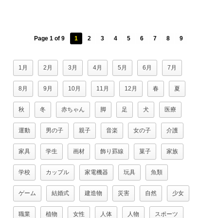
Page 1 of 9
1
2
3
4
5
6
7
8
9
1月
2月
3月
4月
5月
6月
7月
8月
9月
10月
11月
12月
春
夏
秋
冬
赤ちゃん
脚
足
犬
医療
運動
男の子
親子
音楽
女の子
介護
家具
学生
画材
飾り罫線
菓子
家族
学校
カップル
家電機器
玩具
魚類
ゲーム
結婚式
建造物
災害
自然
少女
職業
植物
女性
人体
人物
スポーツ