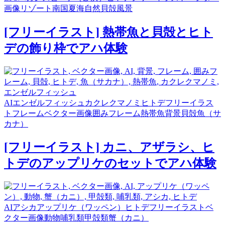
画像
リゾート
南国
夏
海
自然
貝殻
風景
[フリーイラスト] 熱帯魚と貝殻とヒト
デの飾り枠でアハ体験
AI
エンゼルフィッシュ
カクレクマノミ
ヒトデ
フリーイラス
ト
フレーム
ベクター画像
囲みフレーム
熱帯魚
背景
貝殻
魚（サ
カナ）
[フリーイラスト] カニ、アザラシ、ヒ
トデのアップリケのセットでアハ体験
AI
アシカ
アップリケ（ワッペン）
ヒトデ
フリーイラスト
ベ
クター画像
動物
哺乳類
甲殻類
蟹（カニ）