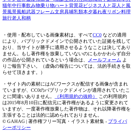
猫
年中行事
飲み物
乗り物
ハート
背景
花
ビジネス
人と花
人と風
景
風景
風船
武器
フレーム
文房具
哺乳類
本
夕暮れ
夜
リボン
料理
旅行
老人
和柄
・使用・配布している画像素材は、すべて
CC0
などの適用
により、パブリックドメインで公開されていた証拠を残して
おり、当サイトが勝手に適用させるようなことは決してあり
ません。もし著作権を放棄していないのにもかかわらず自分
の作品が公開されているという場合は、
メールフォーム
よ
りご報告下さい。（虚偽の報告については、法的手続きを取
らせて頂きます。）
・サイト内の素材にはACワークスが配信する画像が含まれ
ていますが、CC0のパブリックドメインが適用されていたこ
とに間違いありません。
（利用規約の抜粋）
この利用規約
は2015年8月10日に配信元に著作権があるように変更されて
いますが、一度著作権放棄した著作物は、それ以降著作権を
主張することは法的に認められておりません。
© GAHAG | 著作権フリー写真・イラスト素材集 -
プライバ
シーポリシー