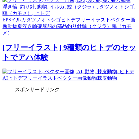
EPS
イルカ
タツノオトシゴ
ヒトデ
フリーイラスト
ベクター画
像
動物
夏
浮き輪
碇
舵
船の部品
釣り針
鯨（クジラ）
鴎（カモ
メ）
[フリーイラスト] 9種類のヒトデのセッ
トでアハ体験
AI
ヒトデ
フリーイラスト
ベクター画像
動物
棘皮動物
スポンサードリンク