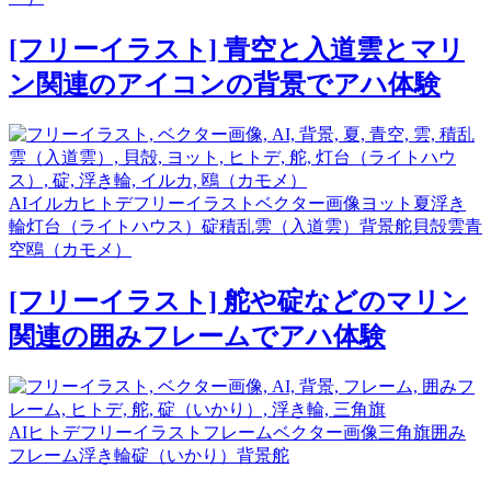
[フリーイラスト] 青空と入道雲とマリ
ン関連のアイコンの背景でアハ体験
AI
イルカ
ヒトデ
フリーイラスト
ベクター画像
ヨット
夏
浮き
輪
灯台（ライトハウス）
碇
積乱雲（入道雲）
背景
舵
貝殻
雲
青
空
鴎（カモメ）
[フリーイラスト] 舵や碇などのマリン
関連の囲みフレームでアハ体験
AI
ヒトデ
フリーイラスト
フレーム
ベクター画像
三角旗
囲み
フレーム
浮き輪
碇（いかり）
背景
舵