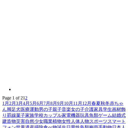
Page 1 of 2
1
2
1月
2月
3月
4月
5月
6月
7月
8月
9月
10月
11月
12月
春
夏
秋
冬
赤ちゃ
ん
脚
足
犬
医療
運動
男の子
親子
音楽
女の子
介護
家具
学生
画材
飾
り罫線
菓子
家族
学校
カップル
家電機器
玩具
魚類
ゲーム
結婚式
建造物
災害
自然
少女
職業
植物
女性
人体
人物
スポーツ
スマート
フォン
世界遺産
掃除
食べ物
誕生日
男性
鳥類
梅雨
手
動物
日本人