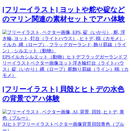
[フリーイラスト] ヨットや舵や碇など
のマリン関連の素材セットでアハ体験
EPS
イルカ
シルエット（動物）
ヒトデ
フラッグガーランド
フ
リーイラスト
ベクター画像
ヨット
浮き輪
灯台（ライトハウ
ス）
碇（いかり）
縄（ロープ）
舵
飾り罫線（ライン）
鴎（カ
モメ）
[フリーイラスト] 貝殻とヒトデの水色
の背景でアハ体験
AI
ヒトデ
フリーイラスト
ベクター画像
背景
貝殻
青色（ブル
ー）