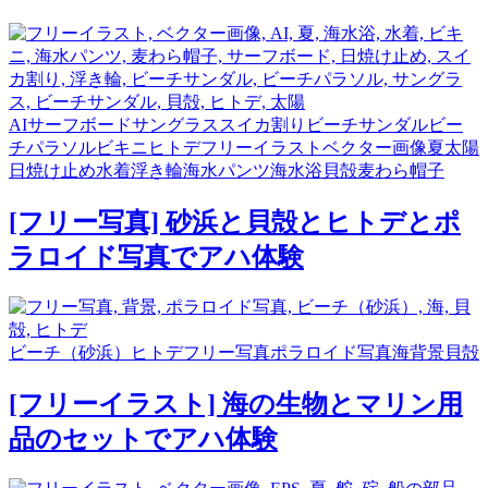
AI
サーフボード
サングラス
スイカ割り
ビーチサンダル
ビー
チパラソル
ビキニ
ヒトデ
フリーイラスト
ベクター画像
夏
太陽
日焼け止め
水着
浮き輪
海水パンツ
海水浴
貝殻
麦わら帽子
[フリー写真] 砂浜と貝殻とヒトデとポ
ラロイド写真でアハ体験
ビーチ（砂浜）
ヒトデ
フリー写真
ポラロイド写真
海
背景
貝殻
[フリーイラスト] 海の生物とマリン用
品のセットでアハ体験