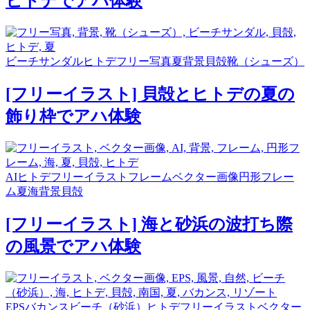
ヒトデでアハ体験
ビーチサンダル
ヒトデ
フリー写真
夏
背景
貝殻
靴（シューズ）
[フリーイラスト] 貝殻とヒトデの夏の
飾り枠でアハ体験
AI
ヒトデ
フリーイラスト
フレーム
ベクター画像
円形フレー
ム
夏
海
背景
貝殻
[フリーイラスト] 海と砂浜の波打ち際
の風景でアハ体験
EPS
バカンス
ビーチ（砂浜）
ヒトデ
フリーイラスト
ベクター