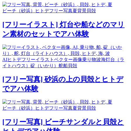
ビーチ（砂浜）
ヒトデ
フリー写真
夏
背景
貝殻
[フリーイラスト] 灯台や船などのマリ
ン素材のセットでアハ体験
AI
ヒトデ
フリーイラスト
ベクター画像
乗り物
波
海
灯台（ラ
イトハウス）
碇（いかり）
舵
船
貝殻
[フリー写真] 砂浜の上の貝殻とヒトデ
でアハ体験
ビーチ（砂浜）
ヒトデ
フリー写真
夏
背景
貝殻
[フリー写真] ビーチサンダルと貝殻と