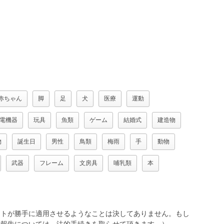
赤ちゃん
脚
足
犬
医療
運動
電機器
玩具
魚類
ゲーム
結婚式
建造物
物
誕生日
男性
鳥類
梅雨
手
動物
武器
フレーム
文房具
哺乳類
本
トが勝手に適用させるようなことは決してありません。もし