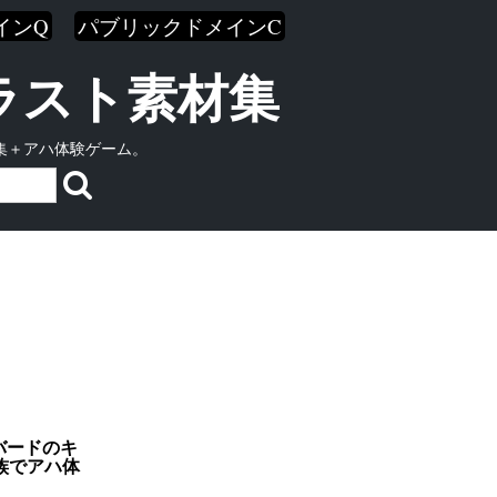
インQ
パブリックドメインC
イラスト素材集
集＋アハ体験ゲーム。
バードのキ
族でアハ体