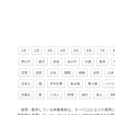
1月
2月
3月
4月
5月
6月
7月
男の子
親子
音楽
女の子
介護
家具
災害
自然
少女
職業
植物
女性
人体
日本人
猫
年中行事
飲み物
乗り物
ハート
夕暮れ
夜
リボン
料理
旅行
老人
和
・使用・配布している画像素材は、すべて
CC0
などの適用に