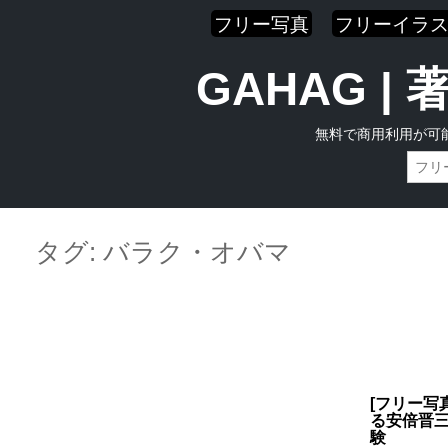
フリー写真
フリーイラ
GAHAG 
無料で商用利用が可
Skip
Main menu
to
タグ:
バラク・オバマ
content
[フリー写
る安倍晋
験