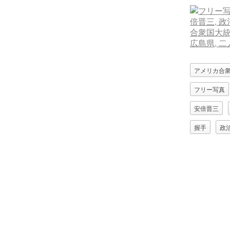
アメリカ合
フリー写真
安倍晋三
握手
政