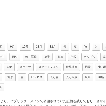
8月
9月
10月
11月
12月
春
夏
秋
冬
学生
画材
飾り罫線
菓子
家族
学校
カップル
家
人物
スポーツ
スマートフォン
世界遺産
掃除
食べ
背景
花
ビジネス
人と花
人と風景
風景
風船
柄
より、パブリックドメインで公開されていた証拠を残しており、当サイ