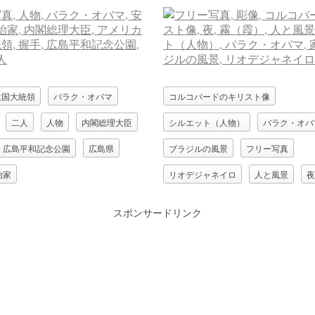
衆国大統領
バラク・オバマ
コルコバードのキリスト像
二人
人物
内閣総理大臣
シルエット（人物）
バラク・オバ
広島平和記念公園
広島県
ブラジルの風景
フリー写真
治家
リオデジャネイロ
人と風景
夜
彫像
霧（霞）
スポンサードリンク