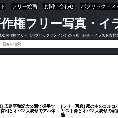
スト
フリー絵画
お問い合わせ
パブリックドメ
| 著作権フリー写真・
能な著作権フリー（パブリックドメイン）の写真・絵画・イラスト素材
真] 広島平和記念公園で握手す
[フリー写真] 霧の中のコルコ
三首相とオバマ大統領でアハ体
リスト像とオバマ大統領の家
験