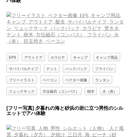
ハ体験
EPS
アウトドア
カラビナ
キャンプ
キャンプ用品
サバイバルナイフ
テント
バックパック
フライパン
フリーイラスト
ベーコン
ベクター画像
ランタン
リュックサック
方位磁石（コンパス）
樹木
火（炎）
焚き火
目玉焼き
飯盒
[フリー写真] 夕暮れの海と砂浜の岩に立つ男性のシル
エットでアハ体験