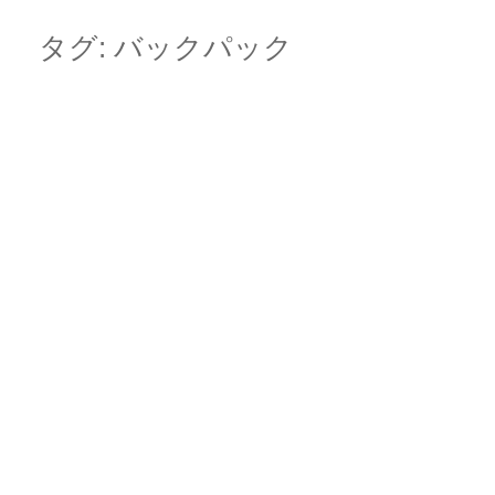
Skip
Main menu
to
タグ:
バックパック
content