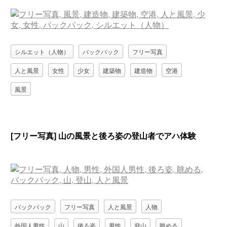
シルエット（人物）
バックパック
フリー写真
人と風景
女性
少女
建築物
建造物
空港
風景
[フリー写真] 山の風景と後ろ姿の登山者でアハ体験
バックパック
フリー写真
人と風景
人物
外国人男性
山
後ろ姿
男性
登山
眺める