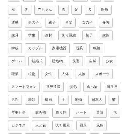
秋
冬
赤ちゃん
脚
足
犬
医療
運動
男の子
親子
音楽
女の子
介護
家具
学生
画材
飾り罫線
菓子
家族
学校
カップル
家電機器
玩具
魚類
ゲーム
結婚式
建造物
災害
自然
少女
職業
植物
女性
人体
人物
スポーツ
スマートフォン
世界遺産
掃除
食べ物
誕生日
男性
鳥類
梅雨
手
動物
日本人
猫
年中行事
飲み物
乗り物
ハート
背景
花
ビジネス
人と花
人と風景
風景
風船