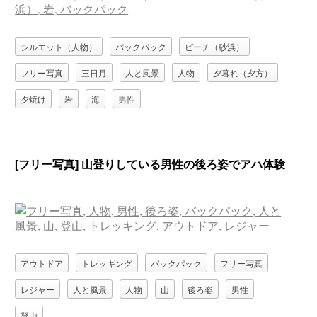
シルエット（人物）
バックパック
ビーチ（砂浜）
フリー写真
三日月
人と風景
人物
夕暮れ（夕方）
夕焼け
岩
海
男性
[フリー写真] 山登りしている男性の後ろ姿でアハ体験
アウトドア
トレッキング
バックパック
フリー写真
レジャー
人と風景
人物
山
後ろ姿
男性
登山