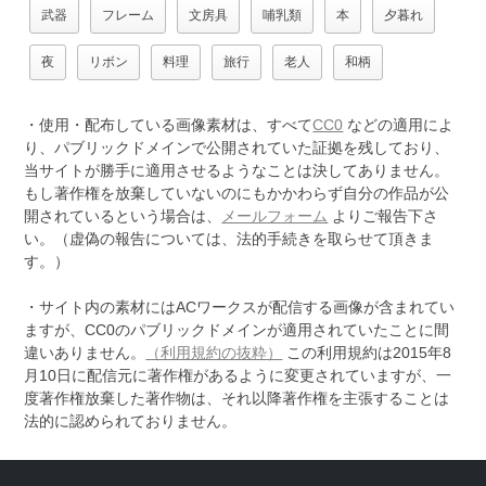
武器
フレーム
文房具
哺乳類
本
夕暮れ
夜
リボン
料理
旅行
老人
和柄
・使用・配布している画像素材は、すべて
CC0
などの適用によ
り、パブリックドメインで公開されていた証拠を残しており、
当サイトが勝手に適用させるようなことは決してありません。
もし著作権を放棄していないのにもかかわらず自分の作品が公
開されているという場合は、
メールフォーム
よりご報告下さ
い。（虚偽の報告については、法的手続きを取らせて頂きま
す。）
・サイト内の素材にはACワークスが配信する画像が含まれてい
ますが、CC0のパブリックドメインが適用されていたことに間
違いありません。
（利用規約の抜粋）
この利用規約は2015年8
月10日に配信元に著作権があるように変更されていますが、一
度著作権放棄した著作物は、それ以降著作権を主張することは
法的に認められておりません。