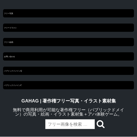
フリー写真
フリーイラスト
フリー絵画
お問い合わせ
パブリックドメインQ
パブリックドメインC
GAHAG | 著作権フリー写真・イラスト素材集
無料で商用利用が可能な著作権フリー（パブリックドメイ
ン）の写真・絵画・イラスト素材集＋アハ体験ゲーム。