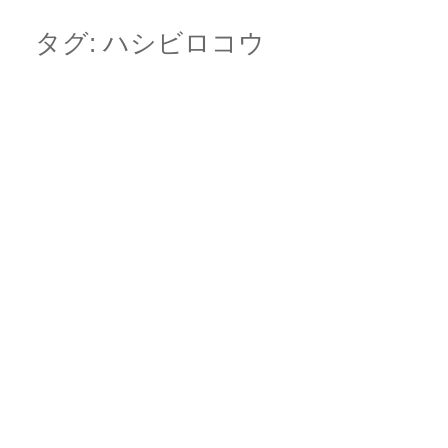
Skip
Main menu
to
タグ:
ハシビロコウ
content