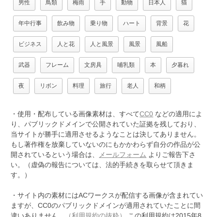
男性
鳥類
梅雨
手
動物
日本人
猫
年中行事
飲み物
乗り物
ハート
背景
花
ビジネス
人と花
人と風景
風景
風船
武器
フレーム
文房具
哺乳類
本
夕暮れ
夜
リボン
料理
旅行
老人
和柄
・使用・配布している画像素材は、すべて
CC0
などの適用によ
り、パブリックドメインで公開されていた証拠を残しており、
当サイトが勝手に適用させるようなことは決してありません。
もし著作権を放棄していないのにもかかわらず自分の作品が公
開されているという場合は、
メールフォーム
よりご報告下さ
い。（虚偽の報告については、法的手続きを取らせて頂きま
す。）
・サイト内の素材にはACワークスが配信する画像が含まれてい
ますが、CC0のパブリックドメインが適用されていたことに間
違いありません。
（利用規約の抜粋）
この利用規約は2015年8