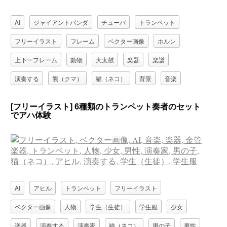
AI
ジャイアントパンダ
チューバ
トランペット
フリーイラスト
フレーム
ベクター画像
ホルン
上下ーフレーム
動物
大太鼓
楽器
楽譜
演奏する
熊（クマ）
猫（ネコ）
背景
音楽
音符
鼠（ネズミ）
[フリーイラスト] 6種類のトランペット奏者のセット
でアハ体験
AI
アヒル
トランペット
フリーイラスト
ベクター画像
人物
学生（生徒）
学生服
少女
楽器
演奏する
演奏家
猫（ネコ）
男の子
男性