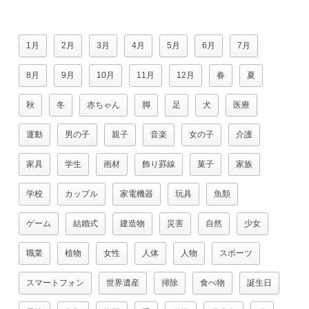
1月
2月
3月
4月
5月
6月
7月
8月
9月
10月
11月
12月
春
夏
秋
冬
赤ちゃん
脚
足
犬
医療
運動
男の子
親子
音楽
女の子
介護
家具
学生
画材
飾り罫線
菓子
家族
学校
カップル
家電機器
玩具
魚類
ゲーム
結婚式
建造物
災害
自然
少女
職業
植物
女性
人体
人物
スポーツ
スマートフォン
世界遺産
掃除
食べ物
誕生日