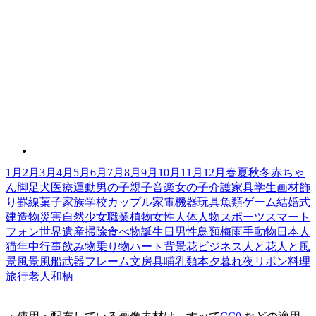
1月
2月
3月
4月
5月
6月
7月
8月
9月
10月
11月
12月
春
夏
秋
冬
赤ちゃ
ん
脚
足
犬
医療
運動
男の子
親子
音楽
女の子
介護
家具
学生
画材
飾
り罫線
菓子
家族
学校
カップル
家電機器
玩具
魚類
ゲーム
結婚式
建造物
災害
自然
少女
職業
植物
女性
人体
人物
スポーツ
スマート
フォン
世界遺産
掃除
食べ物
誕生日
男性
鳥類
梅雨
手
動物
日本人
猫
年中行事
飲み物
乗り物
ハート
背景
花
ビジネス
人と花
人と風
景
風景
風船
武器
フレーム
文房具
哺乳類
本
夕暮れ
夜
リボン
料理
旅行
老人
和柄