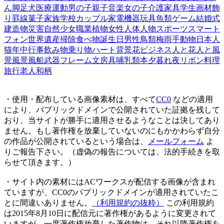
ん
脚
足
犬
医療
運動
男の子
親子
音楽
女の子
介護
家具
学生
画材
飾
り罫線
菓子
家族
学校
カップル
家電機器
玩具
魚類
ゲーム
結婚式
建造物
災害
自然
少女
職業
植物
女性
人体
人物
スポーツ
スマート
フォン
世界遺産
掃除
食べ物
誕生日
男性
鳥類
梅雨
手
動物
日本人
猫
年中行事
飲み物
乗り物
ハート
背景
花
ビジネス
人と花
人と風
景
風景
風船
武器
フレーム
文房具
哺乳類
本
夕暮れ
夜
リボン
料理
旅行
老人
和柄
・使用・配布している画像素材は、すべて
CC0
などの適用
により、パブリックドメインで公開されていた証拠を残して
おり、当サイトが勝手に適用させるようなことは決してあり
ません。もし著作権を放棄していないのにもかかわらず自分
の作品が公開されているという場合は、
メールフォーム
よ
りご報告下さい。（虚偽の報告については、法的手続きを取
らせて頂きます。）
・サイト内の素材にはACワークスが配信する画像が含まれ
ていますが、CC0のパブリックドメインが適用されていたこ
とに間違いありません。
（利用規約の抜粋）
この利用規約
は2015年8月10日に配信元に著作権があるように変更されて
いますが、一度著作権放棄した著作物は、それ以降著作権を