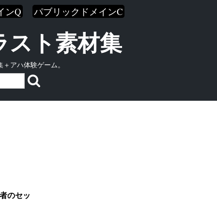
インQ
パブリックドメインC
イラスト素材集
集＋アハ体験ゲーム。
山者のセッ