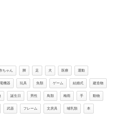
赤ちゃん
脚
足
犬
医療
運動
電機器
玩具
魚類
ゲーム
結婚式
建造物
物
誕生日
男性
鳥類
梅雨
手
動物
武器
フレーム
文房具
哺乳類
本