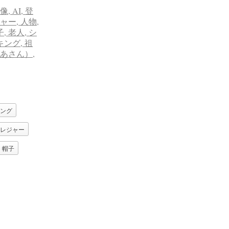
ング
レジャー
帽子
さん）