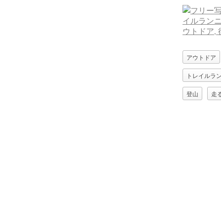
アウトドア
トレイルラ
登山
走