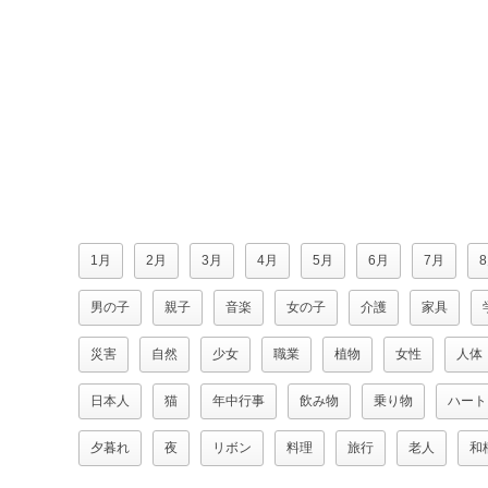
1月
2月
3月
4月
5月
6月
7月
男の子
親子
音楽
女の子
介護
家具
災害
自然
少女
職業
植物
女性
人体
日本人
猫
年中行事
飲み物
乗り物
ハート
夕暮れ
夜
リボン
料理
旅行
老人
和