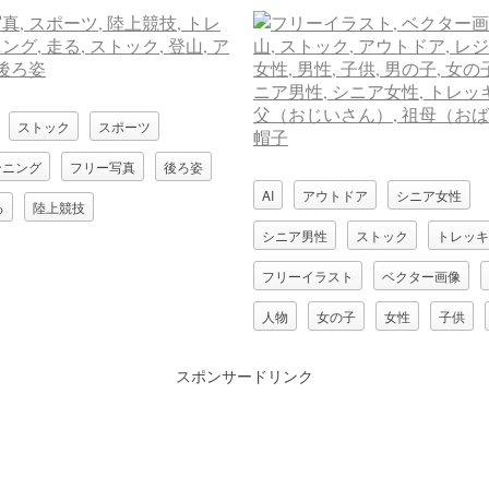
ストック
スポーツ
ンニング
フリー写真
後ろ姿
AI
アウトドア
シニア女性
る
陸上競技
シニア男性
ストック
トレッキ
フリーイラスト
ベクター画像
人物
女の子
女性
子供
男の子
男性
登山
スポンサードリンク
祖母（おばあさん）
祖父（おじい
老人