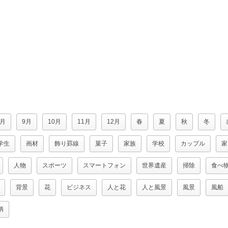
8月
9月
10月
11月
12月
春
夏
秋
冬
学生
画材
飾り罫線
菓子
家族
学校
カップル
家
人物
スポーツ
スマートフォン
世界遺産
掃除
食べ
背景
花
ビジネス
人と花
人と風景
風景
風船
柄