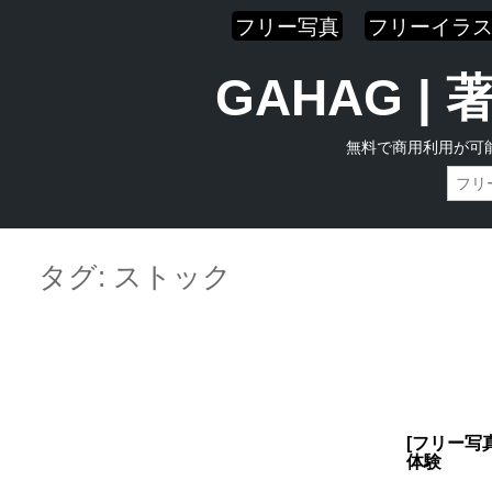
フリー写真
フリーイラ
GAHAG 
無料で商用利用が可
Skip
Main menu
to
タグ:
ストック
content
[フリー写
体験