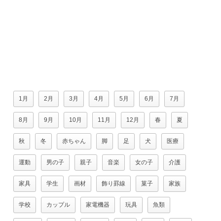
1月
2月
3月
4月
5月
6月
7月
8月
9月
10月
11月
12月
春
夏
秋
冬
赤ちゃん
脚
足
犬
医療
運動
男の子
親子
音楽
女の子
介護
家具
学生
画材
飾り罫線
菓子
家族
学校
カップル
家電機器
玩具
魚類