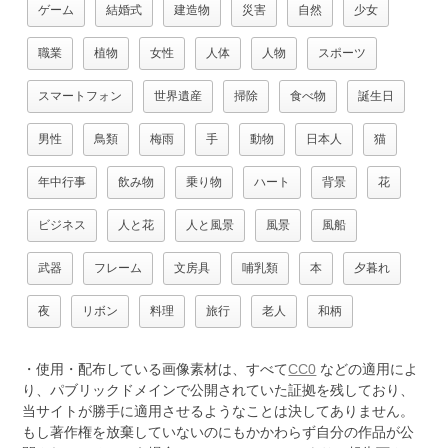
ゲーム
結婚式
建造物
災害
自然
少女
職業
植物
女性
人体
人物
スポーツ
スマートフォン
世界遺産
掃除
食べ物
誕生日
男性
鳥類
梅雨
手
動物
日本人
猫
年中行事
飲み物
乗り物
ハート
背景
花
ビジネス
人と花
人と風景
風景
風船
武器
フレーム
文房具
哺乳類
本
夕暮れ
夜
リボン
料理
旅行
老人
和柄
・使用・配布している画像素材は、すべて
CC0
などの適用によ
り、パブリックドメインで公開されていた証拠を残しており、
当サイトが勝手に適用させるようなことは決してありません。
もし著作権を放棄していないのにもかかわらず自分の作品が公