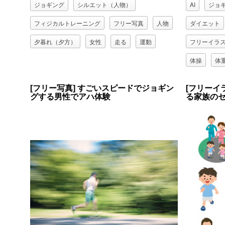
ジョギング
シルエット（人物）
AI
ジョ
フィジカルトレーニング
フリー写真
人物
ダイエット
夕暮れ（夕方）
女性
走る
運動
フリーイラ
体操
体
肥満（メタ
[フリー写真] すごいスピードでジョギン
[フリーイ
グする男性でアハ体験
る家族の
野菜ジュー