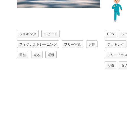
ジョギング
スピード
EPS
シ
フィジカルトレーニング
フリー写真
人物
ジョギング
男性
走る
運動
フリーイラ
人物
女
息子
母
男の子
祖父（おじ