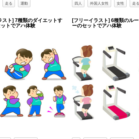
走る
運動
四人
外国人女性
女性
走
集団（グループ）
黒人女性
ラスト] 7種類のダイエットす
[フリーイラスト] 6種類のル
セットでアハ体験
ーのセットでアハ体験