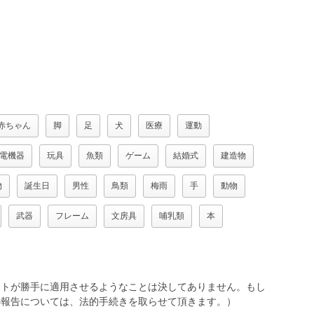
赤ちゃん
脚
足
犬
医療
運動
電機器
玩具
魚類
ゲーム
結婚式
建造物
物
誕生日
男性
鳥類
梅雨
手
動物
武器
フレーム
文房具
哺乳類
本
トが勝手に適用させるようなことは決してありません。もし
報告については、法的手続きを取らせて頂きます。）