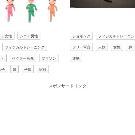
ニア女性
シニア男性
ジョギング
フィジカルトレーニン
フィジカルトレーニング
フリー写真
人物
女性
脚
スト
ベクター画像
マラソン
運動
の子
娘
子供
家族
親（お母さん）
父親（お父さん）
スポンサードリンク
祖母（おばあさん）
いさん）
親子
走る
運動