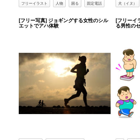
フリーイラスト
人物
困る
固定電話
犬（イヌ）
焦る
球技
祖母（おばあさん）
老人
[フリー写真] ジョギングする女性のシル
[フリーイ
エットでアハ体験
る男性の
背伸び
走る
通話
運動