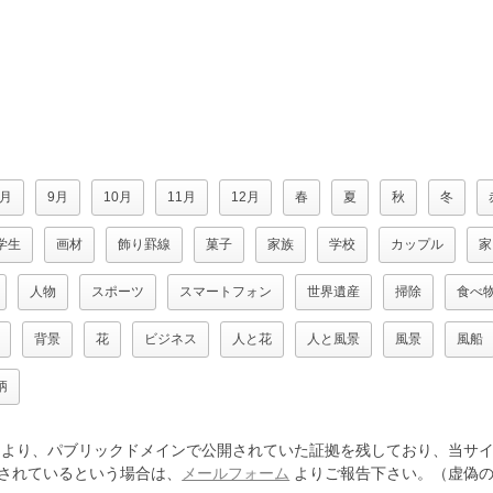
8月
9月
10月
11月
12月
春
夏
秋
冬
学生
画材
飾り罫線
菓子
家族
学校
カップル
家
人物
スポーツ
スマートフォン
世界遺産
掃除
食べ
背景
花
ビジネス
人と花
人と風景
風景
風船
柄
より、パブリックドメインで公開されていた証拠を残しており、当サイ
されているという場合は、
メールフォーム
よりご報告下さい。（虚偽の