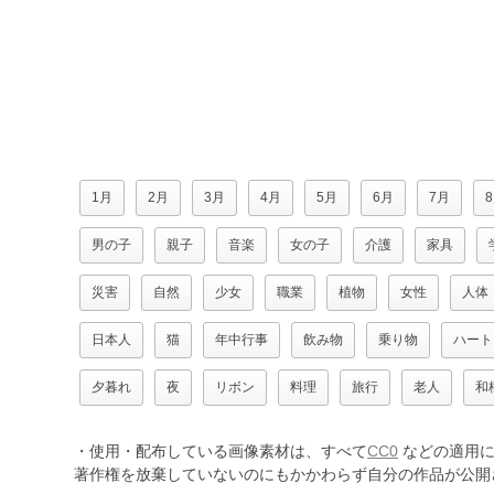
1月
2月
3月
4月
5月
6月
7月
男の子
親子
音楽
女の子
介護
家具
災害
自然
少女
職業
植物
女性
人体
日本人
猫
年中行事
飲み物
乗り物
ハート
夕暮れ
夜
リボン
料理
旅行
老人
和
・使用・配布している画像素材は、すべて
CC0
などの適用に
著作権を放棄していないのにもかかわらず自分の作品が公開