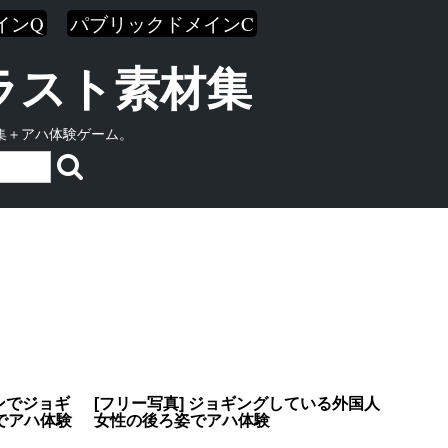
インQ
パブリックドメインC
イラスト素材集
集＋アハ体験ゲーム。
ンでジョギ
[フリー写真] ジョギングしている外国人
でアハ体験
女性の後ろ姿でアハ体験