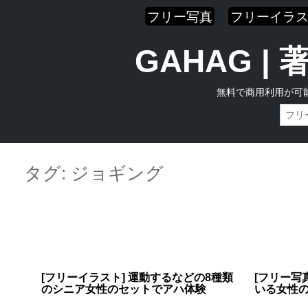
フリー写真
フリーイラ
GAHAG 
無料で商用利用が可
Skip
Main menu
to
タグ:
ジョギング
content
[フリーイラスト] 運動するなどの8種類
[フリー写
のシニア女性のセットでアハ体験
いる女性