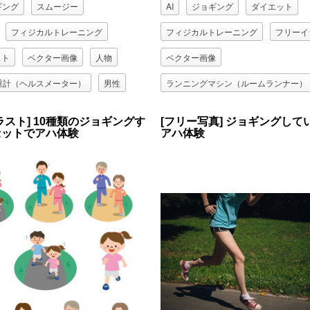
ギング
スムージー
AI
ジョギング
ダイエット
フィジカルトレーニング
フィジカルトレーニング
フリーイ
スト
ベクター画像
人物
ベクター画像
重計（ヘルスメーター）
男性
ランニングマシン（ルームランナー）
ボ）
腹筋
走る
運動
女性
水分補給
走る
運動
ラスト] 10種類のジョギングす
[フリー写真] ジョギングして
セットでアハ体験
アハ体験
ス
青汁
飲む