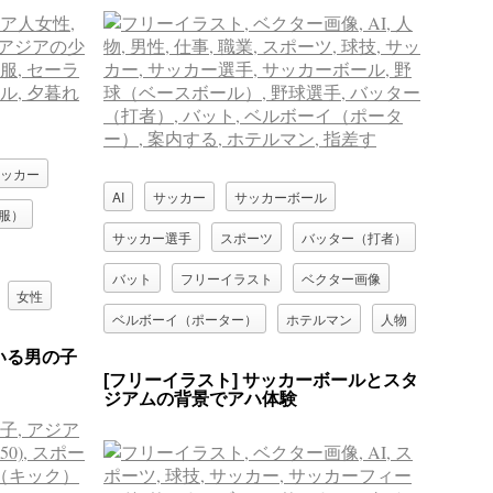
ッカー
AI
サッカー
サッカーボール
服）
サッカー選手
スポーツ
バッター（打者）
バット
フリーイラスト
ベクター画像
女性
ベルボーイ（ポーター）
ホテルマン
人物
高校生
いる男の子
仕事
指差す
案内する
球技
男性
[フリーイラスト] サッカーボールとスタ
ジアムの背景でアハ体験
職業
野球（ベースボール）
野球選手