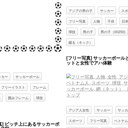
アジアの男の子
サッカー
スポ
フリー写真
人物
子供
日
球技
男の子
男の子（00250)
蹴る（キック）
[フリー写真] サッカーボール
ットと女性でアハ体験
ッカー
サッカーボール
フリーイラスト
フレーム
像
囲みフレーム
球技
アジア人女性
サッカー
サッカ
スポーツ
フリー写真
ベトナム
真] ピッチ上にあるサッカーボ