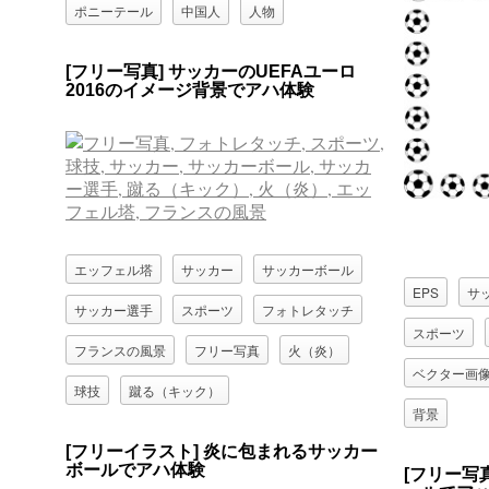
ポニーテール
中国人
人物
嚴琪琪（00273)
女性
学生（生徒）
[フリー写真] サッカーのUEFAユーロ
2016のイメージ背景でアハ体験
学生服
少女
座る（地面）
芝生
高校生
エッフェル塔
サッカー
サッカーボール
EPS
サ
サッカー選手
スポーツ
フォトレタッチ
スポーツ
フランスの風景
フリー写真
火（炎）
ベクター画
球技
蹴る（キック）
背景
[フリーイラスト] 炎に包まれるサッカー
ボールでアハ体験
[フリー写