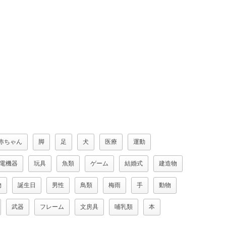
赤ちゃん
脚
足
犬
医療
運動
電機器
玩具
魚類
ゲーム
結婚式
建造物
物
誕生日
男性
鳥類
梅雨
手
動物
武器
フレーム
文房具
哺乳類
本