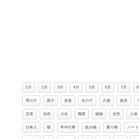
1月
2月
3月
4月
5月
6月
7月
男の子
親子
音楽
女の子
介護
家具
災害
自然
少女
職業
植物
女性
人体
日本人
猫
年中行事
飲み物
乗り物
ハート