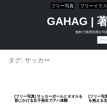
フリー写真
フリーイラ
GAHAG 
無料で商用利用が可
Skip
Main menu
to
タグ:
サッカー
content
[フリー写真] サッカーボールとタオルを
[フリー写
首にかける女子高生でアハ体験
を抱える