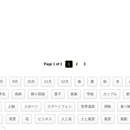
Page 1 of 3
1
2
3
8月
9月
10月
11月
12月
春
夏
秋
冬
学生
画材
飾り罫線
菓子
家族
学校
カップル
家
人物
スポーツ
スマートフォン
世界遺産
掃除
食べ
背景
花
ビジネス
人と花
人と風景
風景
風船