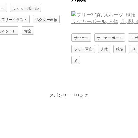
カー
サッカーボール
フリーイラスト
ベクター画像
（ネット）
青空
サッカー
サッカーボール
スポ
フリー写真
人体
球技
脚
足
スポンサードリンク