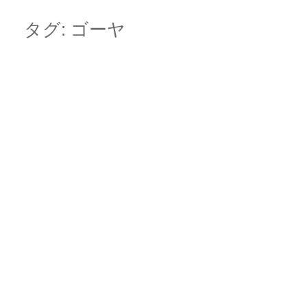
Skip
Main menu
to
タグ:
ゴーヤ
content