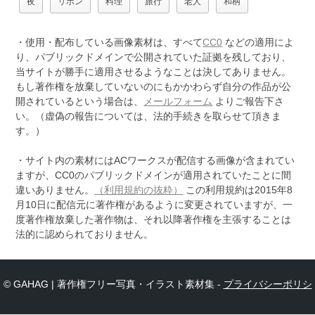
夜
リボン
料理
旅行
老人
和柄
・使用・配布している画像素材は、すべて
CC0
などの適用によ
り、パブリックドメインで公開されていた証拠を残しており、
当サイトが勝手に適用させるようなことは決してありません。
もし著作権を放棄していないのにもかかわらず自分の作品が公
開されているという場合は、
メールフォーム
よりご報告下さ
い。（虚偽の報告については、法的手続きを取らせて頂きま
す。）
・サイト内の素材にはACワークスが配信する画像が含まれてい
ますが、CC0のパブリックドメインが適用されていたことに間
違いありません。
（利用規約の抜粋）
この利用規約は2015年8
月10日に配信元に著作権があるように変更されていますが、一
度著作権放棄した著作物は、それ以降著作権を主張することは
法的に認められておりません。
© GAHAG | 著作権フリー写真・イラスト素材集 -
プライバシーポリシ