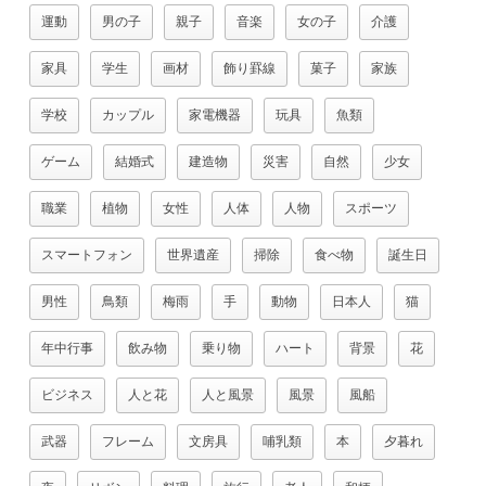
運動
男の子
親子
音楽
女の子
介護
家具
学生
画材
飾り罫線
菓子
家族
学校
カップル
家電機器
玩具
魚類
ゲーム
結婚式
建造物
災害
自然
少女
職業
植物
女性
人体
人物
スポーツ
スマートフォン
世界遺産
掃除
食べ物
誕生日
男性
鳥類
梅雨
手
動物
日本人
猫
年中行事
飲み物
乗り物
ハート
背景
花
ビジネス
人と花
人と風景
風景
風船
武器
フレーム
文房具
哺乳類
本
夕暮れ