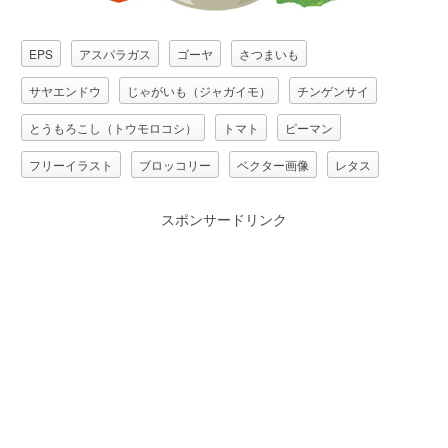
EPS
アスパラガス
ゴーヤ
さつまいも
サヤエンドウ
じゃがいも（ジャガイモ）
チンゲンサイ
とうもろこし（トウモロコシ）
トマト
ピーマン
フリーイラスト
ブロッコリー
ベクター画像
レタス
人参（ニンジン）
南瓜（カボチャ）
大根（ダイコン）
スポンサードリンク
茄子（なすび）
野菜
食べ物（食料）