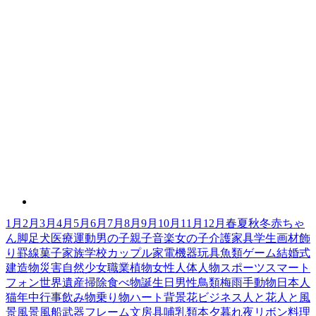
1月
2月
3月
4月
5月
6月
7月
8月
9月
10月
11月
12月
春
夏
秋
冬
赤ちゃ
ん
脚
足
犬
医療
運動
男の子
親子
音楽
女の子
介護
家具
学生
画材
飾
り罫線
菓子
家族
学校
カップル
家電機器
玩具
魚類
ゲーム
結婚式
建造物
災害
自然
少女
職業
植物
女性
人体
人物
スポーツ
スマート
フォン
世界遺産
掃除
食べ物
誕生日
男性
鳥類
梅雨
手
動物
日本人
猫
年中行事
飲み物
乗り物
ハート
背景
花
ビジネス
人と花
人と風
景
風景
風船
武器
フレーム
文房具
哺乳類
本
夕暮れ
夜
リボン
料理