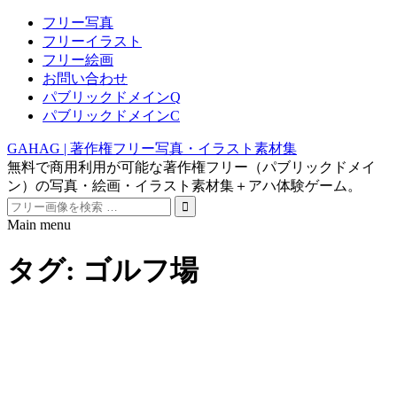
フリー写真
フリーイラスト
フリー絵画
お問い合わせ
パブリックドメインQ
パブリックドメインC
GAHAG | 著作権フリー写真・イラスト素材集
無料で商用利用が可能な著作権フリー（パブリックドメイ
ン）の写真・絵画・イラスト素材集＋アハ体験ゲーム。
Search
for:
Main menu
Skip
to
タグ:
ゴルフ場
content