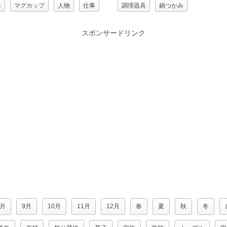
像
マグカップ
人物
仕事
調理器具
鍋つかみ
フェ）
女性
盆（トレイ）
スポンサードリンク
食店
8月
9月
10月
11月
12月
春
夏
秋
冬