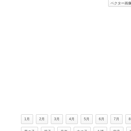
ベクター画
喫茶店（カ
職業
飲
1月
2月
3月
4月
5月
6月
7月