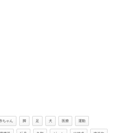
赤ちゃん
脚
足
犬
医療
運動