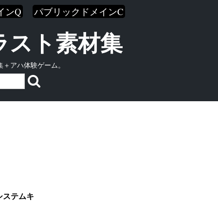
インQ
パブリックドメインC
イラスト素材集
集＋アハ体験ゲーム。
システムキ