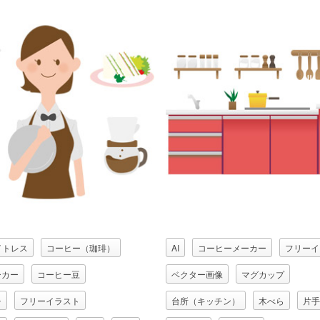
イトレス
コーヒー（珈琲）
AI
コーヒーメーカー
フリーイ
ーカー
コーヒー豆
ベクター画像
マグカップ
チ
フリーイラスト
台所（キッチン）
木べら
片手